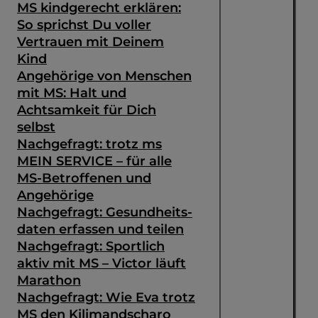
MS kindgerecht erklären:
So sprichst Du voller
Vertrauen mit Deinem
Kind
Angehörige von Menschen
mit MS: Halt und
Achtsamkeit für Dich
selbst
Nachgefragt: trotz ms
MEIN SERVICE – für alle
MS-Betroffenen und
Angehörige
Nachgefragt: Gesundheits­
daten erfassen und teilen
Nachgefragt: Sportlich
aktiv mit MS – Victor läuft
Marathon
Nachgefragt: Wie Eva trotz
MS den Kilimandscharo