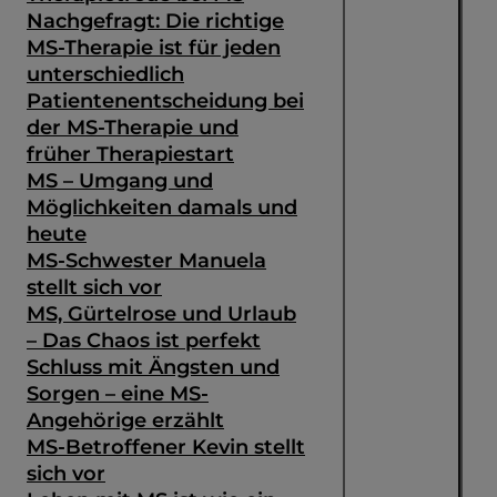
Nachgefragt: Die richtige
MS-Therapie ist für jeden
unterschiedlich
Patientenentscheidung bei
der MS-Therapie und
früher Therapiestart
MS – Umgang und
Möglichkeiten damals und
heute
MS-Schwester Manuela
stellt sich vor
MS, Gürtelrose und Urlaub
– Das Chaos ist perfekt
Schluss mit Ängsten und
Sorgen – eine MS-
Angehörige erzählt
MS-Betroffener Kevin stellt
sich vor