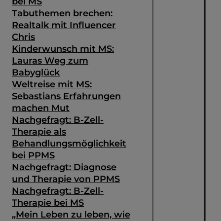
bei MS
Tabuthemen brechen:
Realtalk mit Influencer
Chris
Kinderwunsch mit MS:
Lauras Weg zum
Babyglück
Weltreise mit MS:
Sebastians Erfahrungen
machen Mut
Nachgefragt: B-Zell-
Therapie als
Behandlungsmöglichkeit
bei PPMS
Nachgefragt: Diagnose
und Therapie von PPMS
Nachgefragt: B-Zell-
Therapie bei MS
„Mein Leben zu leben, wie