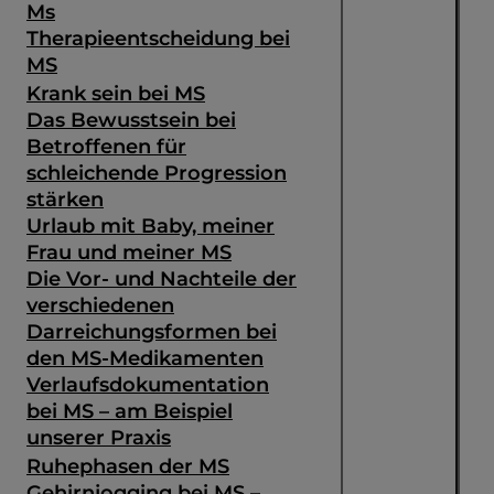
Ms
Therapieentscheidung bei
MS
Krank sein bei MS
Das Bewusstsein bei
Betroffenen für
schleichende Progression
stärken
Urlaub mit Baby, meiner
Frau und meiner MS
Die Vor- und Nachteile der
verschiedenen
Darreichungsformen bei
den MS-Medikamenten
Verlaufsdokumentation
bei MS – am Beispiel
unserer Praxis
Ruhephasen der MS
Gehirnjogging bei MS –