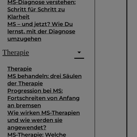
MS-Diagnose verstehen:
Schritt für Schritt zu
Klarheit
MS – und jetzt? Wie Du
lernst, mit der Diagnose
umzugehen
Therapie
Therapie
MS behandeln: drei Säulen
der Therapie
Progression bei MS:
Fortschreiten von Anfang
an bremsen
Wie wirken MS-Therapien
und wie werden sie
angewendet?
MS-Therapie: Welche