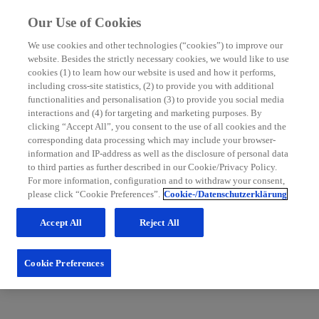
Our Use of Cookies
We use cookies and other technologies (“cookies”) to improve our
website. Besides the strictly necessary cookies, we would like to use
MS Nurse Bereich
cookies (1) to learn how our website is used and how it performs,
including cross-site statistics, (2) to provide you with additional
Mit grundlegenden Informationen zur Multiplen Sklerose
functionalities and personalisation (3) to provide you social media
sowie hilfreichen Tipps für die Patientenbetreuung möchten
interactions and (4) for targeting and marketing purposes. By
wir Sie in Ihrem Praxisalltag unterstützen. Schauen Sie
clicking “Accept All”, you consent to the use of all cookies and the
regelmäßig im MS Nurse Bereich vorbei: Wir erweitern
corresponding data processing which may include your browser-
unsere Inhalte und Services stetig für Sie.
information and IP-address as well as the disclosure of personal data
to third parties as further described in our Cookie/Privacy Policy.
Zum Nurse Bereich
For more information, configuration and to withdraw your consent,
please click “Cookie Preferences”.
Cookie-/Datenschutzerklärung
Accept All
Reject All
Cookie Preferences
Fachportal für medizinische