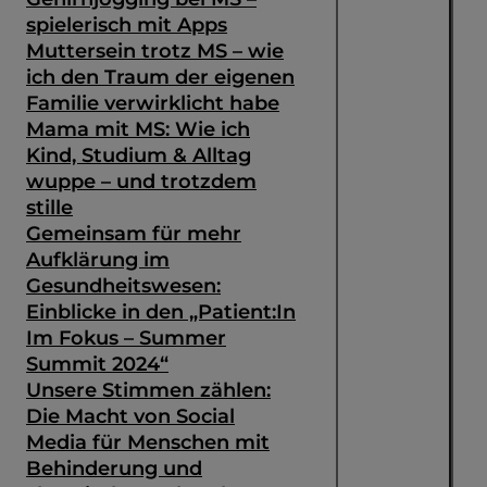
spielerisch mit Apps
Muttersein trotz MS – wie
ich den Traum der eigenen
Familie verwirklicht habe
Mama mit MS: Wie ich
Kind, Studium & Alltag
wuppe – und trotzdem
stille
Gemeinsam für mehr
Aufklärung im
Gesundheitswesen:
Einblicke in den „Patient:In
Im Fokus – Summer
Summit 2024“
Unsere Stimmen zählen:
Die Macht von Social
Media für Menschen mit
Behinderung und