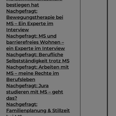
bestiegen hat
Nachgefragt:
Bewegungstherapie bei
MS – Ein Experte im
Interview
Nachgefragt: MS und
barrierefreies Wohnen –
ein Experte im Interview
Nachgefragt: Berufliche
Selbstständigkeit trotz MS
Nachgefragt: Arbeiten mit
MS – meine Rechte im
Berufsleben
Nachgefragt: Jura
studieren mit MS – geht
das?
Nachgefragt:
Familienplanung & Stillzeit