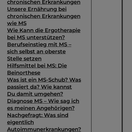
chronischen Erkrankungen
Unsere Ernährung bei
chronischen Erkrankungen
wie MS
Wie Kann die Ergotherapie
bei MS unterstützen?
Berufseinstieg mit MS –
sich selbst an oberste
Stelle setzen
Hilfsmittel bei MS: Die
Beinorthese
Was ist ein MS-Schub? Was
passiert da? Wie kannst
Du damit umgehen?
Diagnose MS – Wie sag ich
es meinen Angehörigen?
Nachgefragt: Was sind
eigentlich
Autoimmunerkrankungen?