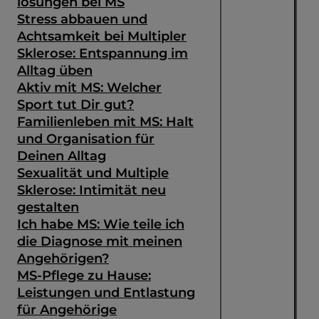
lösungen bei MS
Stress abbauen und
Achtsamkeit bei Multipler
Sklerose: Entspannung im
Alltag üben
Aktiv mit MS: Welcher
Sport tut Dir gut?
Familienleben mit MS: Halt
und Organisation für
Deinen Alltag
Sexualität und Multiple
Sklerose: Intimität neu
gestalten
Ich habe MS: Wie teile ich
die Diagnose mit meinen
Angehörigen?
MS-Pflege zu Hause:
Leistungen und Entlastung
für Angehörige