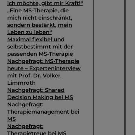
ich möchte, gibt mir Kraft!“
„Eine MS-Therapie, die
mich nicht einschränkt,
sondern bestärkt, mein
Leben zu leben“
Maximal flexibel und
selbstbestimmt mit der
passenden MS-Therapie
Nachgefragt: MS-Therapie
heute – Experteninterview
mit Prof. Dr. Volker
Limmroth
Nachgefragt: Shared
Decision Making bei MS
Suche
Nachgefragt:
Therapiemanagement bei
MS
Nachgefragt:
Therapietreue bei MS