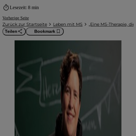
timer
Lesezeit: 8 min
Vorherige Seite
Zurück zur Startseite
Leben mit MS
„Eine MS-Therapie, die
Teilen
Bookmark