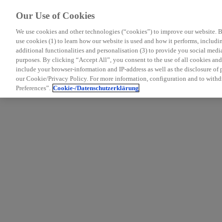
Our Use of Cookies
We use cookies and other technologies (“cookies”) to improve our website. Be
use cookies (1) to learn how our website is used and how it performs, including
MS Nurse Bereich
additional functionalities and personalisation (3) to provide you social medi
purposes. By clicking “Accept All”, you consent to the use of all cookies a
Mit grundlegenden Informationen zur Multiplen Sklerose sowie hil
include your browser-information and IP-address as well as the disclosure of pe
Bereich vorbei: Wir erweitern unsere Inhalte und Services stetig fü
our Cookie/Privacy Policy. For more information, configuration and to withd
Preferences”.
Cookie-/Datenschutzerklärung
Zum Nurse Bereich
Fachportal für medizinische Fachkreise
Sie sind Mitglied medizinischer Fachkreise (Ärzt:in und Apotheker
Informationen zu Ursache, Krankheitsbild, Diagnostik, Differenzi