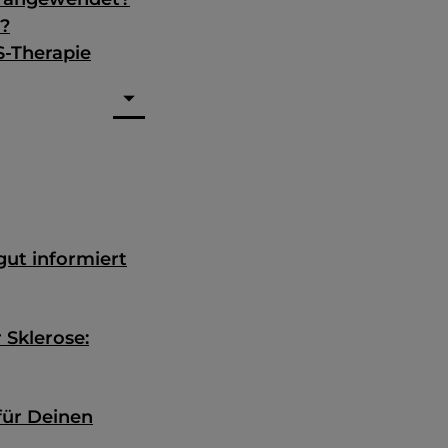
r?
S-Therapie
ut informiert
 Sklerose:
für Deinen