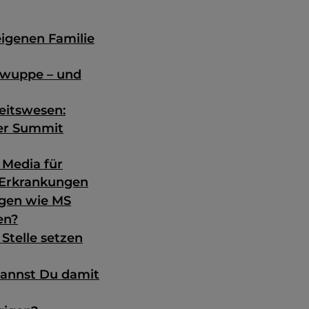
eigenen Familie
 wuppe – und
eitswesen:
mer Summit
 Media für
 Erkrankungen
ngen wie MS
en?
 Stelle setzen
kannst Du damit