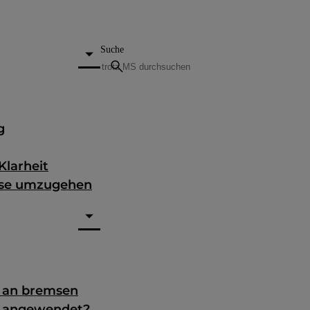
Suche
search
g
Klarheit
nose umzugehen
g an bremsen
e angewendet?