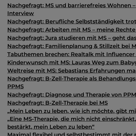
Nachgefragt: MS und barrierefreies Wohnen –
Interview
Nachgefragt: Berufliche Selbstständigkeit tro
Nachgefragt: Arbeiten mit MS – meine Rechte
Nachgefragt: Jura studieren mit MS – geht da
Nachgefragt: Familienplanung & Stillzeit bei 
Tabuthemen brechen: Realtalk mit Influencer 
Kinderwunsch mit MS: Lauras Weg zum Baby
Weltreise mit MS: Sebastians Erfahrungen m
Nachgefragt: B-Zell-Therapie als Behandlungs
PPMS
Nachgefragt: Diagnose und Therapie von PP
Nachgefragt: B-Zell-Therapie bei MS
„Mein Leben zu leben, wie ich möchte, gibt mir
„Eine MS-Therapie, die mich nicht einschränkt
bestärkt, mein Leben zu leben“
Maximal flexibel und selbstbestimmt mit der