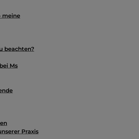
– meine
zu beachten?
bei Ms
hende
ten
nserer Praxis