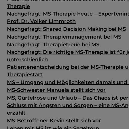
Therapie
Nachgefragt: MS-Therapie heute – Expertenin
Prof. Dr. Volker Limmroth
Nachgefragt: Shared Decision Making bei MS
Nachgefragt: Therapiemanagement bei MS
Nachgefragt: Therapietreue bei MS
Nachgefragt: Die richtige MS-Therapie ist für 
unterschiedlich
Patientenentscheidung bei der MS-Therapie u
Therapiestart
MS – Umgang und Möglichkeiten damals und
MS-Schwester Manuela stellt sich vor
MS, Gürtelrose und Urlaub – Das Chaos ist per
Schluss mit Ängsten und Sorgen – eine MS-A
erzählt
MS-Betroffener Kevin stellt sich vor
Leben mit MS ist wie ein Segeltörn