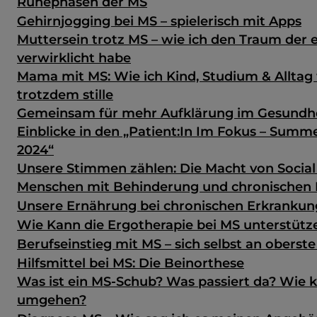
Ruhephasen der MS
Gehirnjogging bei MS – spielerisch mit Apps
Muttersein trotz MS – wie ich den Traum der 
verwirklicht habe
Mama mit MS: Wie ich Kind, Studium & Alltag
trotzdem stille
Gemeinsam für mehr Aufklärung im Gesundh
Einblicke in den „Patient:In Im Fokus – Sum
2024“
Unsere Stimmen zählen: Die Macht von Social
Menschen mit Behinderung und chronischen
Unsere Ernährung bei chronischen Erkranku
Wie Kann die Ergotherapie bei MS unterstütz
Berufseinstieg mit MS – sich selbst an oberste
Hilfsmittel bei MS: Die Beinorthese
Was ist ein MS-Schub? Was passiert da? Wie 
umgehen?