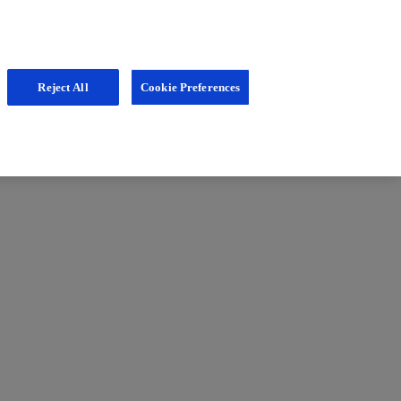
Reject All
Cookie Preferences
axisalltag unterstützen. Schauen Sie regelmäßig im MS Nurse
rologie interessiert? Auf unserem Fachportal erhalten Sie aktuelle