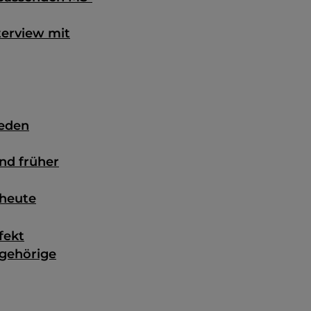
terview mit
jeden
nd früher
 heute
fekt
ngehörige