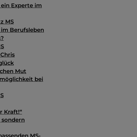
 ein Experte im
tz MS
 im Berufsleben
s?
MS
Chris
glück
achen Mut
möglichkeit bei
MS
 Kraft!“
, sondern
 passenden MS-