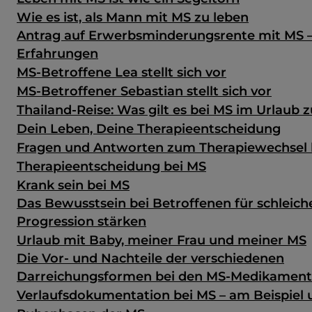
Wie es ist, als Mann mit MS zu leben
Antrag auf Erwerbsminderungsrente mit MS 
Erfahrungen
MS-Betroffene Lea stellt sich vor
MS-Betroffener Sebastian stellt sich vor
Thailand-Reise: Was gilt es bei MS im Urlaub 
Dein Leben, Deine Therapieentscheidung
Fragen und Antworten zum Therapiewechsel 
Therapieentscheidung bei MS
Krank sein bei MS
Das Bewusstsein bei Betroffenen für schleic
Progression stärken
Urlaub mit Baby, meiner Frau und meiner MS
Die Vor- und Nachteile der verschiedenen
Darreichungsformen bei den MS-Medikamen
Verlaufsdokumentation bei MS – am Beispiel u