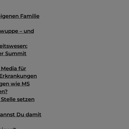
eigenen Familie
 wuppe – und
eitswesen:
mer Summit
 Media für
 Erkrankungen
ngen wie MS
en?
 Stelle setzen
kannst Du damit