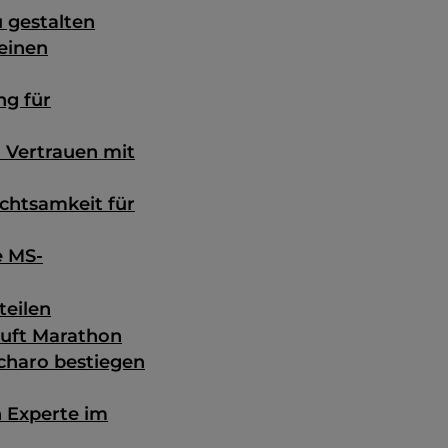
u gestalten
meinen
ng für
r Vertrauen mit
chtsamkeit für
e MS-
teilen
läuft Marathon
charo bestiegen
 Experte im