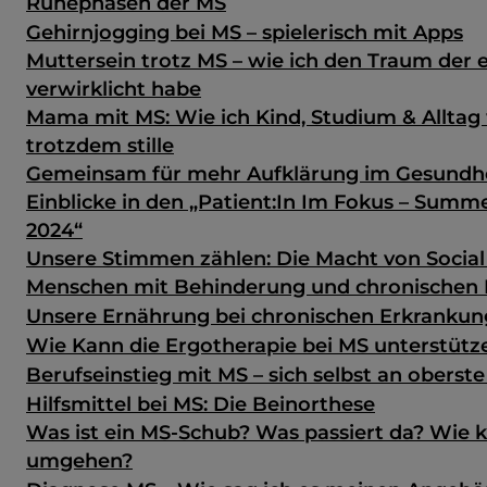
Ruhephasen der MS
Gehirnjogging bei MS – spielerisch mit Apps
Muttersein trotz MS – wie ich den Traum der 
verwirklicht habe
Mama mit MS: Wie ich Kind, Studium & Alltag
trotzdem stille
Gemeinsam für mehr Aufklärung im Gesundh
Einblicke in den „Patient:In Im Fokus – Sum
2024“
Unsere Stimmen zählen: Die Macht von Social
Menschen mit Behinderung und chronischen
Unsere Ernährung bei chronischen Erkranku
Wie Kann die Ergotherapie bei MS unterstütz
Berufseinstieg mit MS – sich selbst an oberste
Hilfsmittel bei MS: Die Beinorthese
Was ist ein MS-Schub? Was passiert da? Wie 
umgehen?