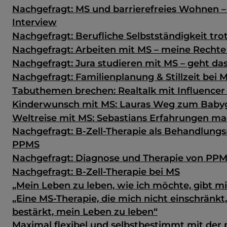
Nachgefragt: MS und barrierefreies Wohnen –
Interview
Nachgefragt: Berufliche Selbstständigkeit tro
Nachgefragt: Arbeiten mit MS – meine Rechte
Nachgefragt: Jura studieren mit MS – geht da
Nachgefragt: Familienplanung & Stillzeit bei 
Tabuthemen brechen: Realtalk mit Influencer 
Kinderwunsch mit MS: Lauras Weg zum Baby
Weltreise mit MS: Sebastians Erfahrungen m
Nachgefragt: B-Zell-Therapie als Behandlungs
PPMS
Nachgefragt: Diagnose und Therapie von PP
Nachgefragt: B-Zell-Therapie bei MS
„Mein Leben zu leben, wie ich möchte, gibt mir
„Eine MS-Therapie, die mich nicht einschränkt
bestärkt, mein Leben zu leben“
Maximal flexibel und selbstbestimmt mit der