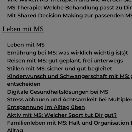
MS-Therapie: Welche Behandlung passt zu Di
Mit Shared Decision Making zur passenden M
Leben mit MS
Leben mit MS
Ernährung bei MS: was wirklich wichtig is(s)t
Reisen mit MS: gut geplant, frei unterwegs
Stillen mit MS: sicher und gut begleitet
Kinderwunsch und Schwangerschaft mit MS: g
entscheiden
Digitale Gesundheits­lösungen bei MS
Stress abbauen und Achtsamkeit bei Multipler
Entspannung im Alltag üben
Aktiv mit MS: Welcher Sport tut Dir gut?
Familienleben mit MS: Halt und Organisation 
Alltag