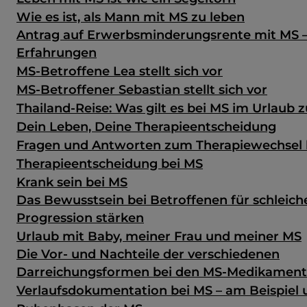
Wie es ist, als Mann mit MS zu leben
Antrag auf Erwerbsminderungsrente mit MS 
Erfahrungen
MS-Betroffene Lea stellt sich vor
MS-Betroffener Sebastian stellt sich vor
Thailand-Reise: Was gilt es bei MS im Urlaub 
Dein Leben, Deine Therapieentscheidung
Fragen und Antworten zum Therapiewechsel 
Therapieentscheidung bei MS
Krank sein bei MS
Das Bewusstsein bei Betroffenen für schleic
Progression stärken
Urlaub mit Baby, meiner Frau und meiner MS
Die Vor- und Nachteile der verschiedenen
Darreichungsformen bei den MS-Medikamen
Verlaufsdokumentation bei MS – am Beispiel u