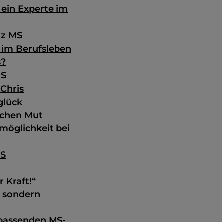
 ein Experte im
tz MS
 im Berufsleben
s?
MS
Chris
glück
achen Mut
möglichkeit bei
MS
 Kraft!“
, sondern
 passenden MS-