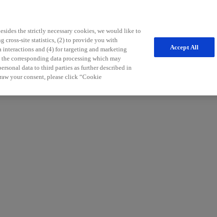
sides the strictly necessary cookies, we would like to
 cross-site statistics, (2) to provide you with
Accept All
a interactions and (4) for targeting and marketing
nd the corresponding data processing which may
freichen Tipps für die Patientenbetreuung möchten wir Sie in Ihrem Pr
rsonal data to third parties as further described in
r Sie.
raw your consent, please click “Cookie
:in) und an Informationen zu unseren Services und Produkten in der Neu
aldiagnosen und Therapiemöglichkeiten der Multiplen Sklerose.