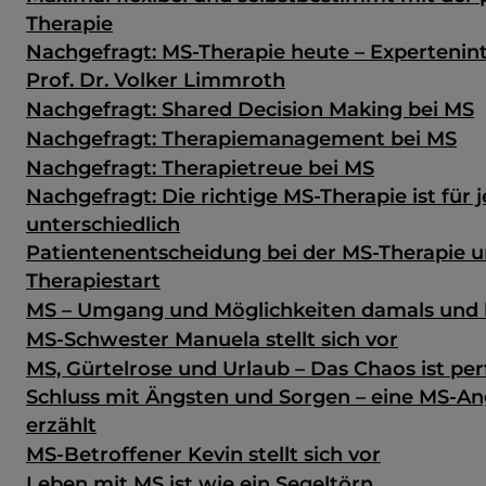
Therapie
Nachgefragt: MS-Therapie heute – Expertenin
Prof. Dr. Volker Limmroth
Nachgefragt: Shared Decision Making bei MS
Nachgefragt: Therapiemanagement bei MS
Nachgefragt: Therapietreue bei MS
Nachgefragt: Die richtige MS-Therapie ist für 
unterschiedlich
Patientenentscheidung bei der MS-Therapie u
Therapiestart
MS – Umgang und Möglichkeiten damals und
MS-Schwester Manuela stellt sich vor
MS, Gürtelrose und Urlaub – Das Chaos ist per
Schluss mit Ängsten und Sorgen – eine MS-A
erzählt
MS-Betroffener Kevin stellt sich vor
Leben mit MS ist wie ein Segeltörn