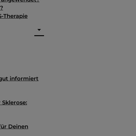
r?
S-Therapie
ut informiert
 Sklerose:
für Deinen