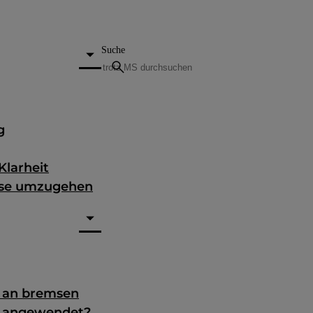
Suche
search
g
Klarheit
nose umzugehen
g an bremsen
e angewendet?