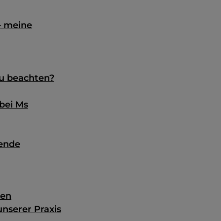
– meine
zu beachten?
bei Ms
hende
ten
nserer Praxis