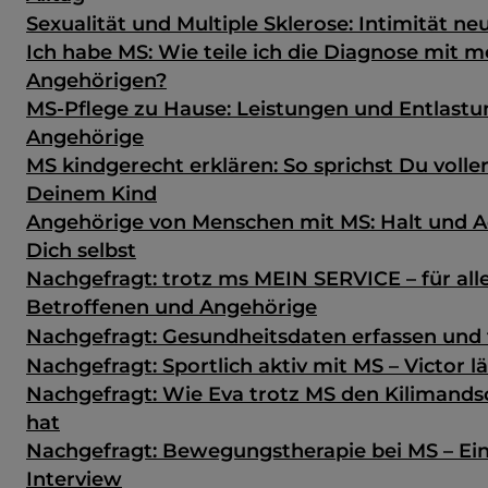
Sexualität und Multiple Sklerose: Intimität ne
Ich habe MS: Wie teile ich die Diagnose mit 
Angehörigen?
MS-Pflege zu Hause: Leistungen und Entlastu
Angehörige
MS kindgerecht erklären: So sprichst Du volle
Deinem Kind
Angehörige von Menschen mit MS: Halt und A
Dich selbst
Nachgefragt: trotz ms MEIN SERVICE – für all
Betroffenen und Angehörige
Nachgefragt: Gesundheits­daten erfassen und 
Nachgefragt: Sportlich aktiv mit MS – Victor 
Nachgefragt: Wie Eva trotz MS den Kilimands
hat
Nachgefragt: Bewegungstherapie bei MS – Ein
Interview