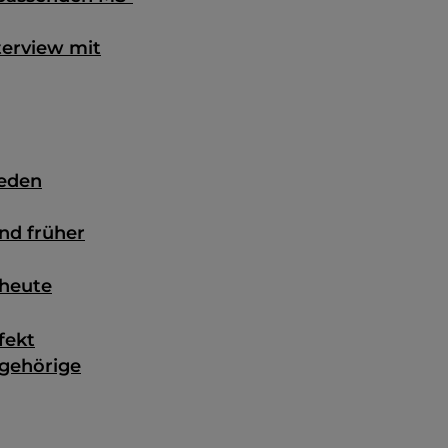
terview mit
jeden
nd früher
 heute
fekt
ngehörige