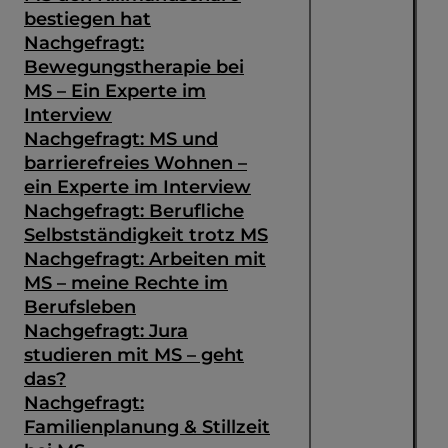
bestiegen hat
Nachgefragt:
Bewegungstherapie bei
MS – Ein Experte im
Interview
Nachgefragt: MS und
barrierefreies Wohnen –
ein Experte im Interview
Nachgefragt: Berufliche
Selbstständigkeit trotz MS
Nachgefragt: Arbeiten mit
MS – meine Rechte im
Berufsleben
Nachgefragt: Jura
studieren mit MS – geht
das?
Nachgefragt:
Familienplanung & Stillzeit