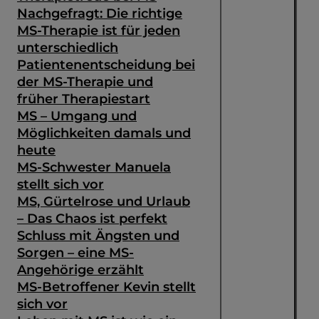
Nachgefragt: Die richtige
MS-Therapie ist für jeden
unterschiedlich
Patientenentscheidung bei
der MS-Therapie und
früher Therapiestart
MS – Umgang und
Möglichkeiten damals und
heute
MS-Schwester Manuela
stellt sich vor
MS, Gürtelrose und Urlaub
– Das Chaos ist perfekt
Schluss mit Ängsten und
Sorgen – eine MS-
Angehörige erzählt
MS-Betroffener Kevin stellt
sich vor