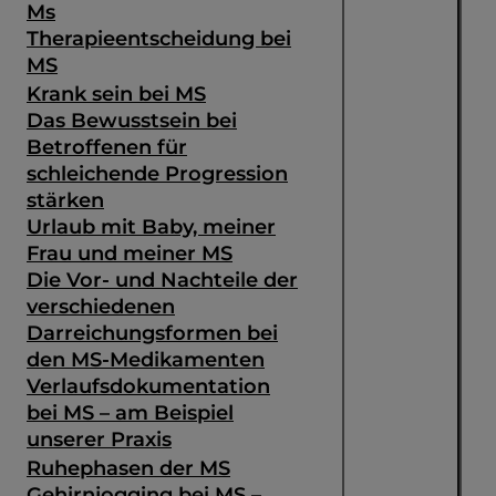
Ms
Therapieentscheidung bei
MS
Krank sein bei MS
Das Bewusstsein bei
Betroffenen für
schleichende Progression
stärken
Urlaub mit Baby, meiner
Frau und meiner MS
Die Vor- und Nachteile der
verschiedenen
Darreichungsformen bei
den MS-Medikamenten
Verlaufsdokumentation
bei MS – am Beispiel
unserer Praxis
Ruhephasen der MS
Gehirnjogging bei MS –