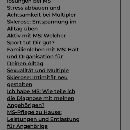
lösungen bei MS
Stress abbauen und
Achtsamkeit bei Multipler
Sklerose: Entspannung im
Alltag üben
Aktiv mit MS: Welcher
Sport tut Dir gut?
Familienleben mit MS: Halt
und Organisation für
Deinen Alltag
Sexualität und Multiple
Sklerose: Intimität neu
gestalten
Ich habe MS: Wie teile ich
die Diagnose mit meinen
Angehörigen?
MS-Pflege zu Hause:
Leistungen und Entlastung
für Angehörige