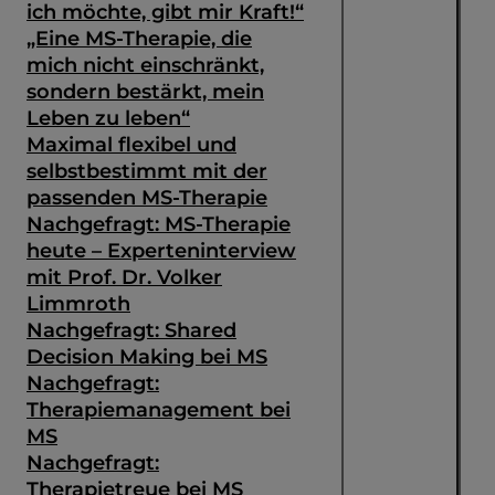
ich möchte, gibt mir Kraft!“
„Eine MS-Therapie, die
mich nicht einschränkt,
sondern bestärkt, mein
Leben zu leben“
Maximal flexibel und
selbstbestimmt mit der
passenden MS-Therapie
Nachgefragt: MS-Therapie
heute – Experteninterview
mit Prof. Dr. Volker
Limmroth
Nachgefragt: Shared
Decision Making bei MS
Suche
Nachgefragt:
Therapiemanagement bei
MS
Nachgefragt:
Therapietreue bei MS