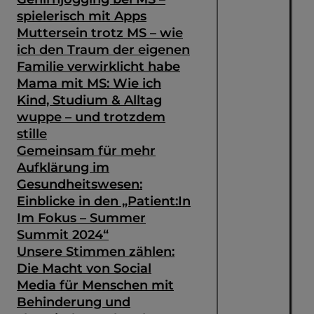
spielerisch mit Apps
Muttersein trotz MS – wie
ich den Traum der eigenen
Familie verwirklicht habe
Mama mit MS: Wie ich
Kind, Studium & Alltag
wuppe – und trotzdem
stille
Gemeinsam für mehr
Aufklärung im
Gesundheitswesen:
Einblicke in den „Patient:In
Im Fokus – Summer
Summit 2024“
Unsere Stimmen zählen:
Die Macht von Social
Media für Menschen mit
Behinderung und