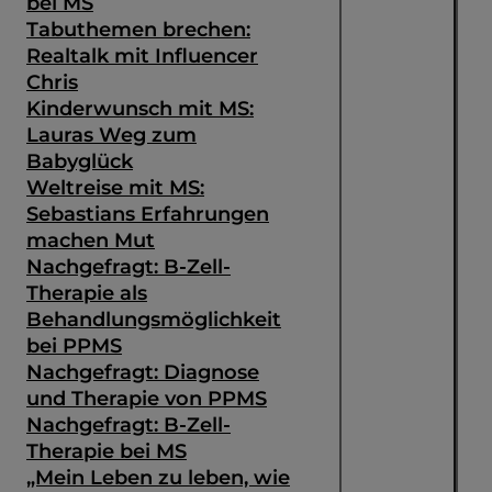
bei MS
Tabuthemen brechen:
Realtalk mit Influencer
Chris
Kinderwunsch mit MS:
Lauras Weg zum
Babyglück
Weltreise mit MS:
Sebastians Erfahrungen
machen Mut
Nachgefragt: B-Zell-
Therapie als
Behandlungsmöglichkeit
bei PPMS
Nachgefragt: Diagnose
und Therapie von PPMS
Nachgefragt: B-Zell-
Therapie bei MS
„Mein Leben zu leben, wie