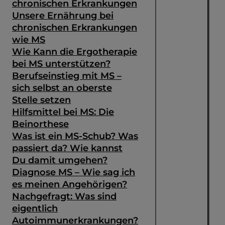
chronischen Erkrankungen
Unsere Ernährung bei
chronischen Erkrankungen
wie MS
Wie Kann die Ergotherapie
bei MS unterstützen?
Berufseinstieg mit MS –
sich selbst an oberste
Stelle setzen
Hilfsmittel bei MS: Die
Beinorthese
Was ist ein MS-Schub? Was
passiert da? Wie kannst
Du damit umgehen?
Diagnose MS – Wie sag ich
es meinen Angehörigen?
Nachgefragt: Was sind
eigentlich
Autoimmunerkrankungen?