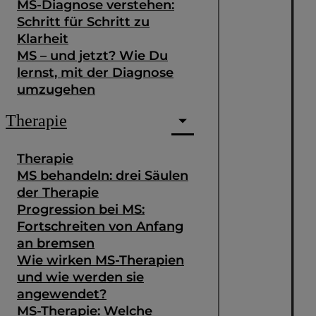
MS-Diagnose verstehen:
Schritt für Schritt zu
Klarheit
MS – und jetzt? Wie Du
lernst, mit der Diagnose
umzugehen
Therapie
Therapie
MS behandeln: drei Säulen
der Therapie
Progression bei MS:
Fortschreiten von Anfang
an bremsen
Wie wirken MS-Therapien
und wie werden sie
angewendet?
MS-Therapie: Welche