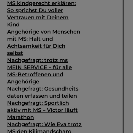
MS kindgerecht erklären:
So sprichst Du voller
Vertrauen mit Deinem
Kind
Angehörige von Menschen
mit MS: Halt und
Achtsamkeit für Dich
selbst
Nachgefragt: trotz ms
MEIN SERVICE – für alle
MS-Betroffenen und
Angehörige
Nachgefragt: Gesundheits­
daten erfassen und teilen
Nachgefragt: Sportlich
aktiv mit MS – Victor läuft
Marathon
Nachgefragt: Wie Eva trotz
MS den Kilimandscharo