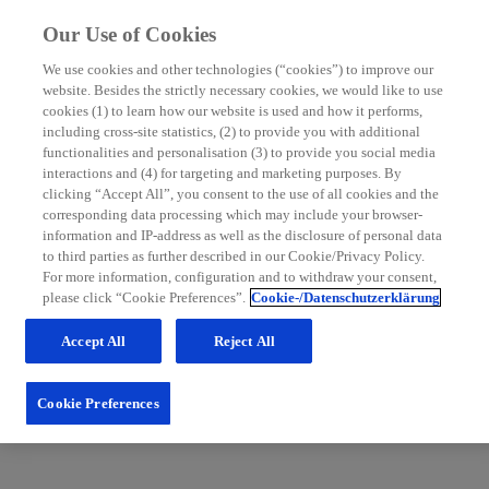
Our Use of Cookies
We use cookies and other technologies (“cookies”) to improve our
website. Besides the strictly necessary cookies, we would like to use
MS Nurse Bereich
cookies (1) to learn how our website is used and how it performs,
including cross-site statistics, (2) to provide you with additional
Mit grundlegenden Informationen zur Multiplen Sklerose
functionalities and personalisation (3) to provide you social media
sowie hilfreichen Tipps für die Patientenbetreuung möchten
interactions and (4) for targeting and marketing purposes. By
wir Sie in Ihrem Praxisalltag unterstützen. Schauen Sie
clicking “Accept All”, you consent to the use of all cookies and the
regelmäßig im MS Nurse Bereich vorbei: Wir erweitern
corresponding data processing which may include your browser-
unsere Inhalte und Services stetig für Sie.
information and IP-address as well as the disclosure of personal data
to third parties as further described in our Cookie/Privacy Policy.
Zum Nurse Bereich
For more information, configuration and to withdraw your consent,
please click “Cookie Preferences”.
Cookie-/Datenschutzerklärung
Accept All
Reject All
Cookie Preferences
Fachportal für medizinische