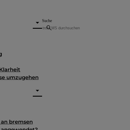
Suche
search
g
Klarheit
nose umzugehen
g an bremsen
e angewendet?