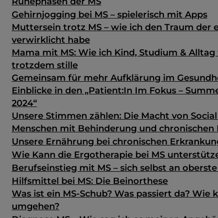
Ruhephasen der MS
Gehirnjogging bei MS – spielerisch mit Apps
Muttersein trotz MS – wie ich den Traum der 
verwirklicht habe
Mama mit MS: Wie ich Kind, Studium & Alltag
trotzdem stille
Gemeinsam für mehr Aufklärung im Gesundh
Einblicke in den „Patient:In Im Fokus – Sum
2024“
Unsere Stimmen zählen: Die Macht von Social
Menschen mit Behinderung und chronischen
Unsere Ernährung bei chronischen Erkranku
Wie Kann die Ergotherapie bei MS unterstütz
Berufseinstieg mit MS – sich selbst an oberste
Hilfsmittel bei MS: Die Beinorthese
Was ist ein MS-Schub? Was passiert da? Wie 
umgehen?