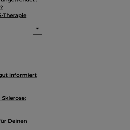
r?
S-Therapie
ut informiert
 Sklerose:
für Deinen