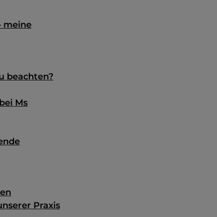
– meine
zu beachten?
bei Ms
hende
ten
nserer Praxis