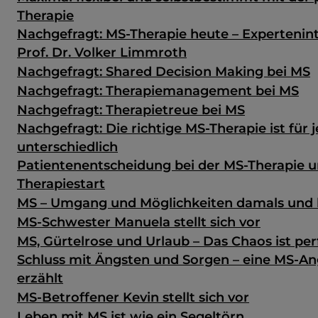
Therapie
Nachgefragt: MS-Therapie heute – Expertenin
Prof. Dr. Volker Limmroth
Nachgefragt: Shared Decision Making bei MS
Nachgefragt: Therapiemanagement bei MS
Nachgefragt: Therapietreue bei MS
Nachgefragt: Die richtige MS-Therapie ist für 
unterschiedlich
Patientenentscheidung bei der MS-Therapie u
Therapiestart
MS – Umgang und Möglichkeiten damals und
MS-Schwester Manuela stellt sich vor
MS, Gürtelrose und Urlaub – Das Chaos ist per
Schluss mit Ängsten und Sorgen – eine MS-A
erzählt
MS-Betroffener Kevin stellt sich vor
Leben mit MS ist wie ein Segeltörn