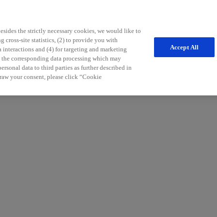
sides the strictly necessary cookies, we would like to
 cross-site statistics, (2) to provide you with
Accept All
a interactions and (4) for targeting and marketing
nd the corresponding data processing which may
freichen Tipps für die Patientenbetreuung möchten wir Sie in Ihrem Pr
rsonal data to third parties as further described in
r Sie.
raw your consent, please click “Cookie
:in) und an Informationen zu unseren Services und Produkten in der Neu
aldiagnosen und Therapiemöglichkeiten der Multiplen Sklerose.