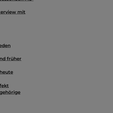
terview mit
jeden
nd früher
 heute
fekt
ngehörige