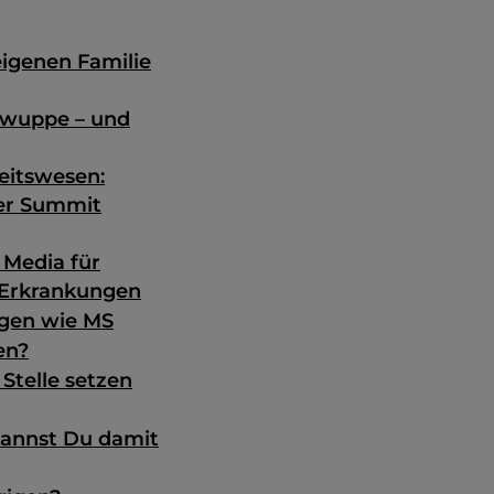
eigenen Familie
 wuppe – und
eitswesen:
mer Summit
 Media für
 Erkrankungen
ngen wie MS
en?
 Stelle setzen
kannst Du damit