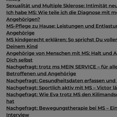
Sexualität und Multiple Sklerose: Intimität ne
Ich habe MS: Wie teile ich die Diagnose mit 
Angehörigen?
MS-Pflege zu Hause: Leistungen und Entlastu
Angehörige
MS kindgerecht erklären: So sprichst Du volle
Deinem Kind
Angehörige von Menschen mit MS: Halt und A
Dich selbst
Nachgefragt: trotz ms MEIN SERVICE – für all
Betroffenen und Angehörige
Nachgefragt: Gesundheits­daten erfassen und 
Nachgefragt: Sportlich aktiv mit MS – Victor 
Nachgefragt: Wie Eva trotz MS den Kilimands
hat
Nachgefragt: Bewegungstherapie bei MS – Ein
Interview