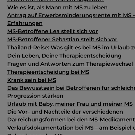
Wie es ist, als Mann mit MS zu leben
Antrag auf Erwerbsminderungsrente mit MS 
Erfahrungen
MS-Betroffene Lea stellt sich vor
MS-Betroffener Sebastian stellt sich vor
Thailand-Reise: Was gilt es bei MS im Urlaub 
Dein Leben, Deine Therapieentscheidung
Fragen und Antworten zum Therapiewechsel 
Therapieentscheidung bei MS
Krank sein bei MS
Das Bewusstsein bei Betroffenen für schleic
Progression stärken
Urlaub mit Baby, meiner Frau und meiner MS
Die Vor- und Nachteile der verschiedenen
Darreichungsformen bei den MS-Medikamen
Verlaufsdokumentation bei MS – am Beispiel u