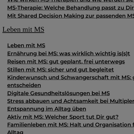
MS-Therapie: Welche Behandlung passt zu Di
Mit Shared Decision Making zur passenden M
Leben mit MS
Leben mit MS
Ernährung bei MS: was wirklich wichtig is(s)t
Reisen mit MS: gut geplant, frei unterwegs
Stillen mit MS: sicher und gut begleitet
Kinderwunsch und Schwangerschaft mit MS: g
entscheiden
Digitale Gesundheits­lösungen bei MS
Stress abbauen und Achtsamkeit bei Multipler
Entspannung im Alltag üben
Aktiv mit MS: Welcher Sport tut Dir gut?
Familienleben mit MS: Halt und Organisation 
Alltag