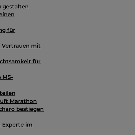
u gestalten
meinen
ng für
r Vertrauen mit
chtsamkeit für
e MS-
teilen
läuft Marathon
charo bestiegen
 Experte im