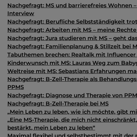
Nachgefragt: MS und barrierefreies Wohnen –
Interview
Nachgefragt: Berufliche Selbstständigkeit tro
Nachgefragt: Arbeiten mit MS – meine Rechte
Nachgefragt: Jura studieren mit MS – geht da
Nachgefragt: Familienplanung & Stillzeit bei 
Tabuthemen brechen: Realtalk mit Influencer 
Kinderwunsch mit MS: Lauras Weg zum Baby
Weltreise mit MS: Sebastians Erfahrungen m
Nachgefragt: B-Zell-Therapie als Behandlungs
PPMS
Nachgefragt: Diagnose und Therapie von PP
Nachgefragt: B-Zell-Therapie bei MS
„Mein Leben zu leben, wie ich möchte, gibt mir
„Eine MS-Therapie, die mich nicht einschränkt
bestärkt, mein Leben zu leben“
Maximal flexibel und selbstbestimmt mit der