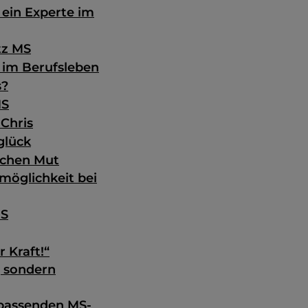
 ein Experte im
tz MS
 im Berufsleben
s?
MS
Chris
glück
achen Mut
möglichkeit bei
MS
 Kraft!“
, sondern
 passenden MS-