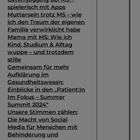
spielerisch mit Apps
Muttersein trotz MS – wie
ich den Traum der eigenen
Familie verwirklicht habe
Mama mit MS: Wie ich
Kind, Studium & Alltag
wuppe – und trotzdem
stille
Gemeinsam für mehr
Aufklärung im
Gesundheitswesen:
Einblicke in den „Patient:In
Im Fokus – Summer
Summit 2024“
Unsere Stimmen zählen:
Die Macht von Social
Media für Menschen mit
Behinderung und