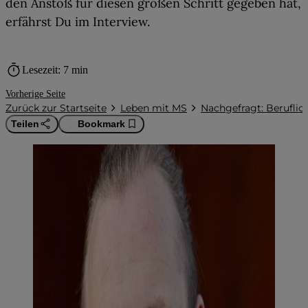
den Anstoß für diesen großen Schritt gegeben hat,
erfährst Du im Interview.
timer
Lesezeit: 7 min
Vorherige Seite
Zurück zur Startseite
Leben mit MS
Nachgefragt: Beruflic
Teilen
Bookmark