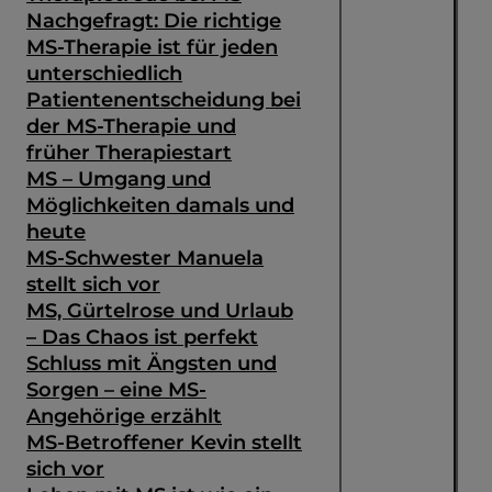
Nachgefragt: Die richtige
MS-Therapie ist für jeden
unterschiedlich
Patientenentscheidung bei
der MS-Therapie und
früher Therapiestart
MS – Umgang und
Möglichkeiten damals und
heute
MS-Schwester Manuela
stellt sich vor
MS, Gürtelrose und Urlaub
– Das Chaos ist perfekt
Schluss mit Ängsten und
Sorgen – eine MS-
Angehörige erzählt
MS-Betroffener Kevin stellt
sich vor