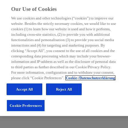
Our Use of Cookies
We use cookies and other technologies (“cookies”) to improve our
website. Besides the strictly necessary cookies, we would like to use
MS Nurse Bereich
cookies (1) to learn how our website is used and how it performs,
including cross-site statistics, (2) to provide you with additional
Mit grundlegenden Informationen zur Multiplen Sklerose
functionalities and personalisation (3) to provide you social media
sowie hilfreichen Tipps für die Patientenbetreuung möchten
interactions and (4) for targeting and marketing purposes. By
wir Sie in Ihrem Praxisalltag unterstützen. Schauen Sie
clicking “Accept All”, you consent to the use of all cookies and the
regelmäßig im MS Nurse Bereich vorbei: Wir erweitern
corresponding data processing which may include your browser-
unsere Inhalte und Services stetig für Sie.
information and IP-address as well as the disclosure of personal data
to third parties as further described in our Cookie/Privacy Policy.
Zum Nurse Bereich
For more information, configuration and to withdraw your consent,
please click “Cookie Preferences”.
Cookie-/Datenschutzerklärung
Accept All
Reject All
Cookie Preferences
Fachportal für medizinische