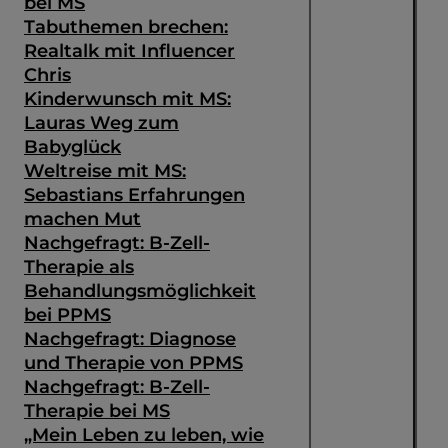
bei MS
Tabuthemen brechen:
Realtalk mit Influencer
Chris
Kinderwunsch mit MS:
Lauras Weg zum
Babyglück
Weltreise mit MS:
Sebastians Erfahrungen
machen Mut
Nachgefragt: B-Zell-
Therapie als
Behandlungsmöglichkeit
bei PPMS
Nachgefragt: Diagnose
und Therapie von PPMS
Nachgefragt: B-Zell-
Therapie bei MS
„Mein Leben zu leben, wie