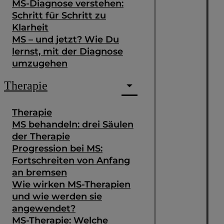
MS-Diagnose verstehen:
Schritt für Schritt zu
Klarheit
MS – und jetzt? Wie Du
lernst, mit der Diagnose
umzugehen
Therapie
Therapie
MS behandeln: drei Säulen
der Therapie
Progression bei MS:
Fortschreiten von Anfang
an bremsen
Wie wirken MS-Therapien
und wie werden sie
angewendet?
MS-Therapie: Welche