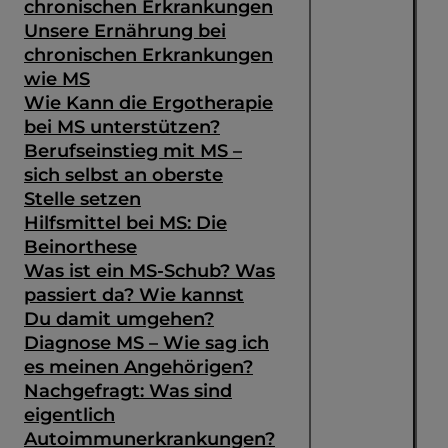
chronischen Erkrankungen
Unsere Ernährung bei
chronischen Erkrankungen
wie MS
Wie Kann die Ergotherapie
bei MS unterstützen?
Berufseinstieg mit MS –
sich selbst an oberste
Stelle setzen
Hilfsmittel bei MS: Die
Beinorthese
Was ist ein MS-Schub? Was
passiert da? Wie kannst
Du damit umgehen?
Diagnose MS – Wie sag ich
es meinen Angehörigen?
Nachgefragt: Was sind
eigentlich
Autoimmunerkrankungen?