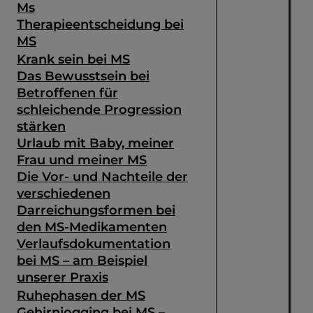
Ms
Therapieentscheidung bei
MS
Krank sein bei MS
Das Bewusstsein bei
Betroffenen für
schleichende Progression
stärken
Urlaub mit Baby, meiner
Frau und meiner MS
Die Vor- und Nachteile der
verschiedenen
Darreichungsformen bei
den MS-Medikamenten
Verlaufsdokumentation
bei MS – am Beispiel
unserer Praxis
Ruhephasen der MS
Gehirnjogging bei MS –