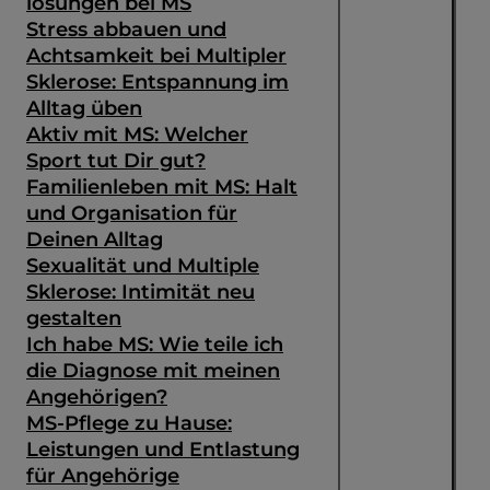
lösungen bei MS
Stress abbauen und
Achtsamkeit bei Multipler
Sklerose: Entspannung im
Alltag üben
Aktiv mit MS: Welcher
Sport tut Dir gut?
Familienleben mit MS: Halt
und Organisation für
Deinen Alltag
Sexualität und Multiple
Sklerose: Intimität neu
gestalten
Ich habe MS: Wie teile ich
die Diagnose mit meinen
Angehörigen?
MS-Pflege zu Hause:
Leistungen und Entlastung
für Angehörige