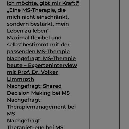
ich möchte, gibt mir Kraft!“
„Eine MS-Therapie, die
mich nicht einschränkt,
sondern bestärkt, mein
Leben zu leben“
Maximal flexibel und
selbstbestimmt mit der
passenden MS-Therapie
Nachgefragt: MS-Therapie
heute – Experteninterview
mit Prof. Dr. Volker
Limmroth
Nachgefragt: Shared
Decision Making bei MS
Suche
Nachgefragt:
Therapiemanagement bei
MS
Nachgefragt:
Therapietreue bei MS