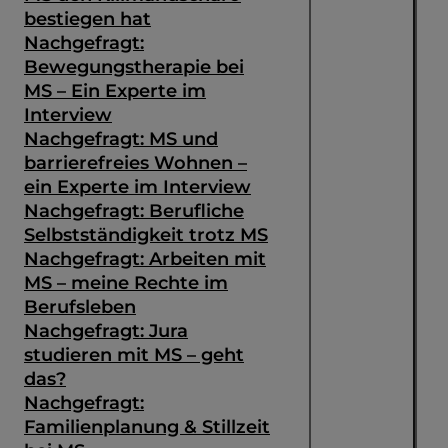
bestiegen hat
Nachgefragt:
Bewegungstherapie bei
MS – Ein Experte im
Interview
Nachgefragt: MS und
barrierefreies Wohnen –
ein Experte im Interview
Nachgefragt: Berufliche
Selbstständigkeit trotz MS
Nachgefragt: Arbeiten mit
MS – meine Rechte im
Berufsleben
Nachgefragt: Jura
studieren mit MS – geht
das?
Nachgefragt:
Familienplanung & Stillzeit