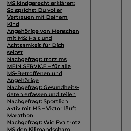
MS kindgerecht erklären:
So sprichst Du voller
Vertrauen mit Deinem
Kind
Angehörige von Menschen
mit MS: Halt und
Achtsamkeit für Dich
selbst
Nachgefragt: trotz ms
MEIN SERVICE – für alle
MS-Betroffenen und
Angehörige
Nachgefragt: Gesundheits­
daten erfassen und teilen
Nachgefragt: Sportlich
aktiv mit MS – Victor läuft
Marathon
Nachgefragt: Wie Eva trotz
MS den Kilimandscharo