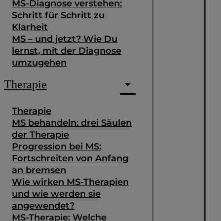
MS-Diagnose verstehen:
Schritt für Schritt zu
Klarheit
MS – und jetzt? Wie Du
lernst, mit der Diagnose
umzugehen
Therapie
Therapie
MS behandeln: drei Säulen
der Therapie
Progression bei MS:
Fortschreiten von Anfang
an bremsen
Wie wirken MS-Therapien
und wie werden sie
angewendet?
MS-Therapie: Welche