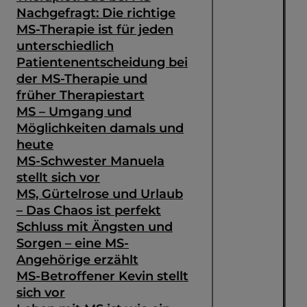
Nachgefragt: Die richtige
MS-Therapie ist für jeden
unterschiedlich
Patientenentscheidung bei
der MS-Therapie und
früher Therapiestart
MS – Umgang und
Möglichkeiten damals und
heute
MS-Schwester Manuela
stellt sich vor
MS, Gürtelrose und Urlaub
– Das Chaos ist perfekt
Schluss mit Ängsten und
Sorgen – eine MS-
Angehörige erzählt
MS-Betroffener Kevin stellt
sich vor