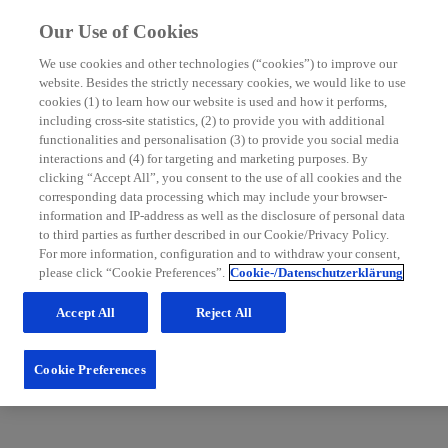
Our Use of Cookies
We use cookies and other technologies (“cookies”) to improve our
website. Besides the strictly necessary cookies, we would like to use
MS Nurse Bereich
cookies (1) to learn how our website is used and how it performs,
including cross-site statistics, (2) to provide you with additional
Mit grundlegenden Informationen zur Multiplen Sklerose
functionalities and personalisation (3) to provide you social media
sowie hilfreichen Tipps für die Patientenbetreuung möchten
interactions and (4) for targeting and marketing purposes. By
wir Sie in Ihrem Praxisalltag unterstützen. Schauen Sie
clicking “Accept All”, you consent to the use of all cookies and the
regelmäßig im MS Nurse Bereich vorbei: Wir erweitern
corresponding data processing which may include your browser-
unsere Inhalte und Services stetig für Sie.
information and IP-address as well as the disclosure of personal data
to third parties as further described in our Cookie/Privacy Policy.
Zum Nurse Bereich
For more information, configuration and to withdraw your consent,
please click “Cookie Preferences”.
Cookie-/Datenschutzerklärung
Accept All
Reject All
Cookie Preferences
Fachportal für medizinische