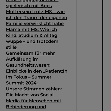
spielerisch mit Apps
Muttersein trotz MS – wie
ich den Traum der eigenen
Familie verwirklicht habe
Mama mit MS: Wie ich
Kind, Studium & Alltag
wuppe – und trotzdem
stille
Gemeinsam für mehr
Aufklärung im
Gesundheitswesen:
Einblicke in den „Patient:In
Im Fokus – Summer
Summit 2024“
Unsere Stimmen zählen:
Die Macht von Social
Media für Menschen mit
Behinderung und