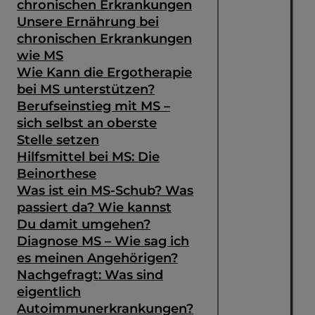
chronischen Erkrankungen
Unsere Ernährung bei
chronischen Erkrankungen
wie MS
Wie Kann die Ergotherapie
bei MS unterstützen?
Berufseinstieg mit MS –
sich selbst an oberste
Stelle setzen
Hilfsmittel bei MS: Die
Beinorthese
Was ist ein MS-Schub? Was
passiert da? Wie kannst
Du damit umgehen?
Diagnose MS – Wie sag ich
es meinen Angehörigen?
Nachgefragt: Was sind
eigentlich
Autoimmunerkrankungen?