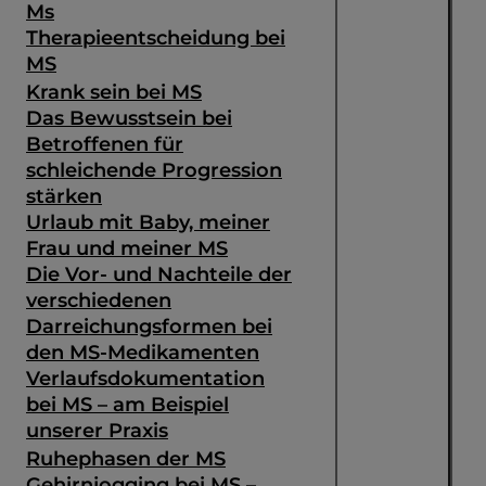
Ms
Therapieentscheidung bei
MS
Krank sein bei MS
Das Bewusstsein bei
Betroffenen für
schleichende Progression
stärken
Urlaub mit Baby, meiner
Frau und meiner MS
Die Vor- und Nachteile der
verschiedenen
Darreichungsformen bei
den MS-Medikamenten
Verlaufsdokumentation
bei MS – am Beispiel
unserer Praxis
Ruhephasen der MS
Gehirnjogging bei MS –