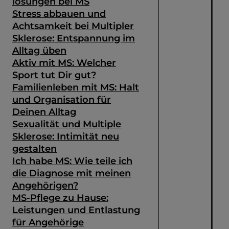
lösungen bei MS
Stress abbauen und
Achtsamkeit bei Multipler
Sklerose: Entspannung im
Alltag üben
Aktiv mit MS: Welcher
Sport tut Dir gut?
Familienleben mit MS: Halt
und Organisation für
Deinen Alltag
Sexualität und Multiple
Sklerose: Intimität neu
gestalten
Ich habe MS: Wie teile ich
die Diagnose mit meinen
Angehörigen?
MS-Pflege zu Hause:
Leistungen und Entlastung
für Angehörige