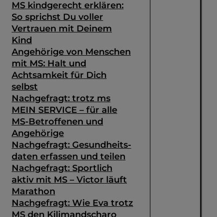
MS kindgerecht erklären:
So sprichst Du voller
Vertrauen mit Deinem
Kind
Angehörige von Menschen
mit MS: Halt und
Achtsamkeit für Dich
selbst
Nachgefragt: trotz ms
MEIN SERVICE – für alle
MS-Betroffenen und
Angehörige
Nachgefragt: Gesundheits­
daten erfassen und teilen
Nachgefragt: Sportlich
aktiv mit MS – Victor läuft
Marathon
Nachgefragt: Wie Eva trotz
MS den Kilimandscharo