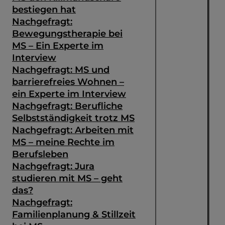
bestiegen hat
Nachgefragt:
Bewegungstherapie bei
MS – Ein Experte im
Interview
Nachgefragt: MS und
barrierefreies Wohnen –
ein Experte im Interview
Nachgefragt: Berufliche
Selbstständigkeit trotz MS
Nachgefragt: Arbeiten mit
MS – meine Rechte im
Berufsleben
Nachgefragt: Jura
studieren mit MS – geht
das?
Nachgefragt:
Familienplanung & Stillzeit