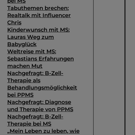
bei MS
Tabuthemen brechen:
Realtalk mit Influencer
Chris
Kinderwunsch mit MS:
Lauras Weg zum
Babyglück
Weltreise mit MS:
Sebastians Erfahrungen
machen Mut
Nachgefragt: B-Zell-
Therapie als
Behandlungsmöglichkeit
bei PPMS
Nachgefragt: Diagnose
und Therapie von PPMS
Nachgefragt: B-Zell-
Therapie bei MS
„Mein Leben zu leben, wie