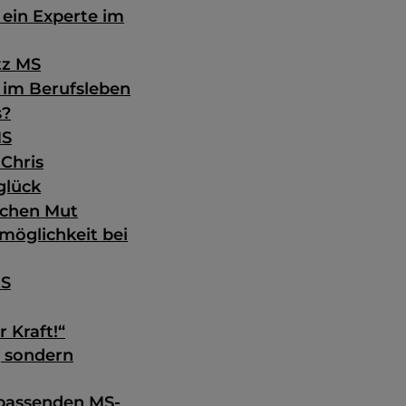
 ein Experte im
tz MS
 im Berufsleben
s?
MS
Chris
glück
achen Mut
möglichkeit bei
MS
 Kraft!“
, sondern
 passenden MS-