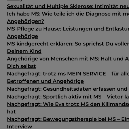
Sexualität und Multiple Sklerose: Intimität ne
Ich habe MS: Wie teile ich die Diagnose mit 
Angehörigen?
MS-Pflege zu Hause: Leistungen und Entlastu
Angehörige
MS kindgerecht erklären: So sprichst Du volle
Deinem Kind
Angehörige von Menschen mit MS: Halt und A
Dich selbst
Nachgefragt: trotz ms MEIN SERVICE – für all
Betroffenen und Angehörige
Nachgefragt: Gesundheits­daten erfassen und 
Nachgefragt: Sportlich aktiv mit MS – Victor 
Nachgefragt: Wie Eva trotz MS den Kilimands
hat
Nachgefragt: Bewegungstherapie bei MS – Ein
Interview