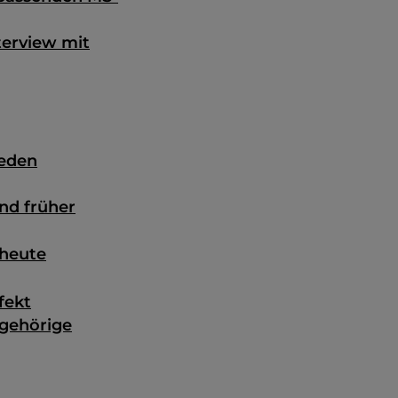
terview mit
jeden
nd früher
 heute
fekt
ngehörige