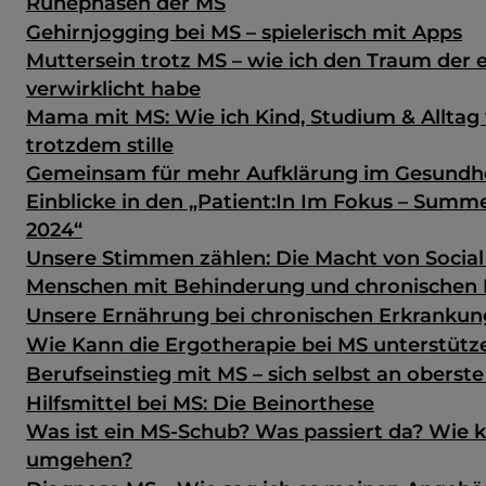
Ruhephasen der MS
Gehirnjogging bei MS – spielerisch mit Apps
Muttersein trotz MS – wie ich den Traum der 
verwirklicht habe
Mama mit MS: Wie ich Kind, Studium & Alltag
trotzdem stille
Gemeinsam für mehr Aufklärung im Gesundh
Einblicke in den „Patient:In Im Fokus – Sum
2024“
Unsere Stimmen zählen: Die Macht von Social
Menschen mit Behinderung und chronischen
Unsere Ernährung bei chronischen Erkranku
Wie Kann die Ergotherapie bei MS unterstütz
Berufseinstieg mit MS – sich selbst an oberste
Hilfsmittel bei MS: Die Beinorthese
Was ist ein MS-Schub? Was passiert da? Wie 
umgehen?