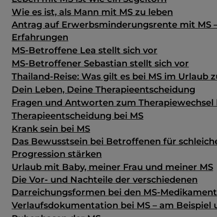
Wie es ist, als Mann mit MS zu leben
Antrag auf Erwerbsminderungsrente mit MS 
Erfahrungen
MS-Betroffene Lea stellt sich vor
MS-Betroffener Sebastian stellt sich vor
Thailand-Reise: Was gilt es bei MS im Urlaub 
Dein Leben, Deine Therapieentscheidung
Fragen und Antworten zum Therapiewechsel 
Therapieentscheidung bei MS
Krank sein bei MS
Das Bewusstsein bei Betroffenen für schleic
Progression stärken
Urlaub mit Baby, meiner Frau und meiner MS
Die Vor- und Nachteile der verschiedenen
Darreichungsformen bei den MS-Medikamen
Verlaufsdokumentation bei MS – am Beispiel u