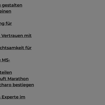
u gestalten
meinen
ng für
r Vertrauen mit
chtsamkeit für
e MS-
teilen
läuft Marathon
charo bestiegen
 Experte im