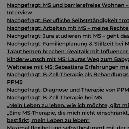
Nachgefragt: MS und barrierefreies Wohnen –
Interview
Nachgefragt: Berufliche Selbstständigkeit tro
Nachgefragt: Arbeiten mit MS – meine Rechte
Nachgefragt: Jura studieren mit MS – geht da
Nachgefragt: Familienplanung & Stillzeit bei 
Tabuthemen brechen: Realtalk mit Influencer 
Kinderwunsch mit MS: Lauras Weg zum Baby
Weltreise mit MS: Sebastians Erfahrungen m
Nachgefragt: B-Zell-Therapie als Behandlungs
PPMS
Nachgefragt: Diagnose und Therapie von PP
Nachgefragt: B-Zell-Therapie bei MS
„Mein Leben zu leben, wie ich möchte, gibt mir
„Eine MS-Therapie, die mich nicht einschränkt
bestärkt, mein Leben zu leben“
Maximal flexibel und selbstbestimmt mit der