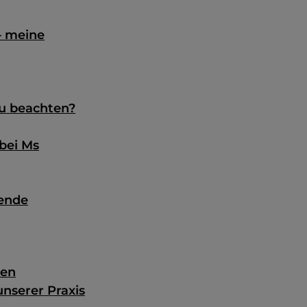
– meine
zu beachten?
bei Ms
hende
ten
nserer Praxis