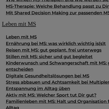
MS-Therapie: Welche Behandlung passt zu Di
Mit Shared Decision Making zur passenden M
Leben mit MS
Leben mit MS
Ernährung bei MS: was wirklich wichtig is(s)t
Reisen mit MS: gut geplant, frei unterwegs
Stillen mit MS: sicher und gut begleitet
Kinderwunsch und Schwangerschaft mit MS: g
entscheiden
Digitale Gesundheits­lösungen bei MS
Stress abbauen und Achtsamkeit bei Multipler
Entspannung im Alltag üben
Aktiv mit MS: Welcher Sport tut Dir gut?
Familienleben mit MS: Halt und Organisation 
Alltag