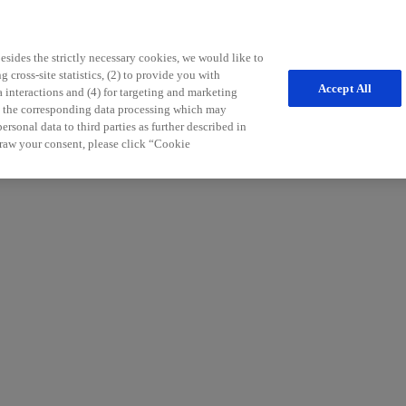
sides the strictly necessary cookies, we would like to
 cross-site statistics, (2) to provide you with
Accept All
a interactions and (4) for targeting and marketing
nd the corresponding data processing which may
freichen Tipps für die Patientenbetreuung möchten wir Sie in Ihrem Pr
rsonal data to third parties as further described in
r Sie.
raw your consent, please click “Cookie
:in) und an Informationen zu unseren Services und Produkten in der Neu
aldiagnosen und Therapiemöglichkeiten der Multiplen Sklerose.