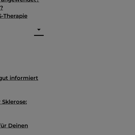
r?
S-Therapie
ut informiert
 Sklerose:
für Deinen