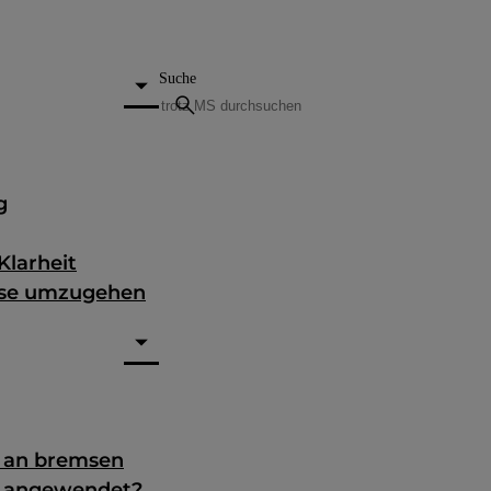
Suche
search
g
Klarheit
nose umzugehen
g an bremsen
e angewendet?