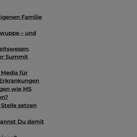
eigenen Familie
 wuppe – und
eitswesen:
mer Summit
 Media für
 Erkrankungen
ngen wie MS
en?
 Stelle setzen
kannst Du damit