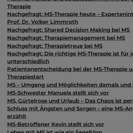
Therapie
Nachgefragt: MS-Therapie heute – Expertenin
Prof. Dr. Volker Limmroth
Nachgefragt: Shared Decision Making bei MS
Nachgefragt: Therapiemanagement bei MS
Nachgefragt: Therapietreue bei MS
Nachgefragt: Die richtige MS-Therapie ist für 
unterschiedlich
Patientenentscheidung bei der MS-Therapie u
Therapiestart
MS – Umgang und Möglichkeiten damals und
MS-Schwester Manuela stellt sich vor
MS, Gürtelrose und Urlaub – Das Chaos ist per
Schluss mit Ängsten und Sorgen – eine MS-A
erzählt
MS-Betroffener Kevin stellt sich vor
Leben mit MS ist wie ein Segeltörn