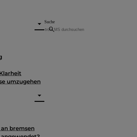
Suche
search
g
Klarheit
nose umzugehen
g an bremsen
e angewendet?