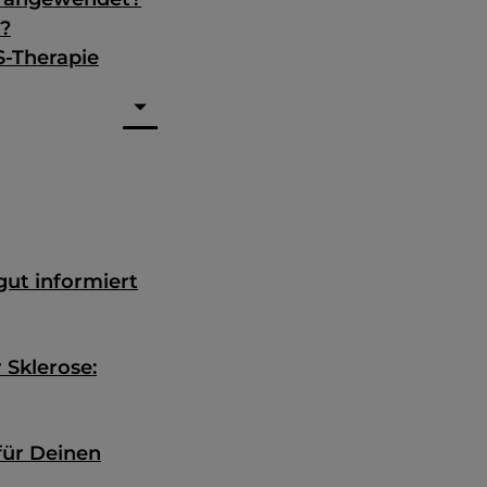
r?
S-Therapie
ut informiert
 Sklerose:
für Deinen