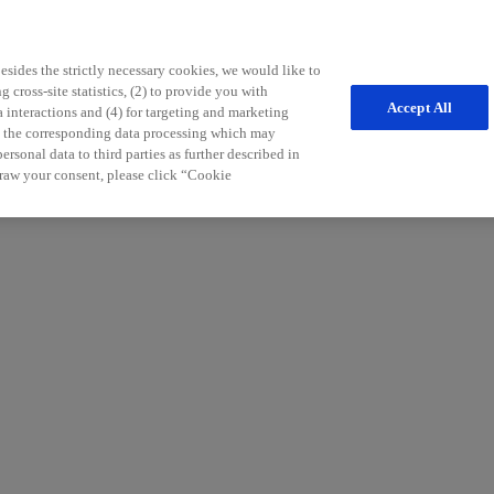
sides the strictly necessary cookies, we would like to
 cross-site statistics, (2) to provide you with
Accept All
a interactions and (4) for targeting and marketing
nd the corresponding data processing which may
freichen Tipps für die Patientenbetreuung möchten wir Sie in Ihrem Pr
rsonal data to third parties as further described in
r Sie.
raw your consent, please click “Cookie
:in) und an Informationen zu unseren Services und Produkten in der Neu
aldiagnosen und Therapiemöglichkeiten der Multiplen Sklerose.