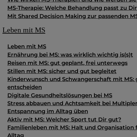
MS-Therapie: Welche Behandlung passt zu Di
Mit Shared Decision Making zur passenden M
Leben mit MS
Leben mit MS
Ernährung bei MS: was wirklich wichtig is(s)t
Reisen mit MS: gut geplant, frei unterwegs
Stillen mit MS: sicher und gut begleitet
Kinderwunsch und Schwangerschaft mit MS: g
entscheiden
Digitale Gesundheits­lösungen bei MS
Stress abbauen und Achtsamkeit bei Multipler
Entspannung im Alltag üben
Aktiv mit MS: Welcher Sport tut Dir gut?
Familienleben mit MS: Halt und Organisation 
Alltag