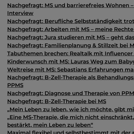
Nachgefragt: MS und barrierefreies Wohnen –
Interview
Nachgefragt: Berufliche Selbstständigkeit tro
Nachgefragt: Arbeiten mit MS – meine Rechte
Nachgefragt: Jura studieren mit MS – geht da
Nachgefragt: Familienplanung & Stillzeit bei 
Tabuthemen brechen: Realtalk mit Influencer 
Kinderwunsch mit MS: Lauras Weg zum Baby
Weltreise mit MS: Sebastians Erfahrungen m
Nachgefragt: B-Zell-Therapie als Behandlungs
PPMS
Nachgefragt: Diagnose und Therapie von PP
Nachgefragt: B-Zell-Therapie bei MS
„Mein Leben zu leben, wie ich möchte, gibt mir
„Eine MS-Therapie, die mich nicht einschränkt
bestärkt, mein Leben zu leben“
Maximal flexibel und selbstbestimmt mit der