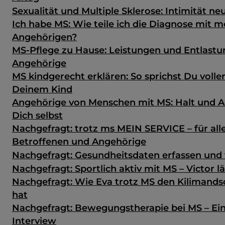
Sexualität und Multiple Sklerose: Intimität ne
Ich habe MS: Wie teile ich die Diagnose mit 
Angehörigen?
MS-Pflege zu Hause: Leistungen und Entlastu
Angehörige
MS kindgerecht erklären: So sprichst Du volle
Deinem Kind
Angehörige von Menschen mit MS: Halt und A
Dich selbst
Nachgefragt: trotz ms MEIN SERVICE – für all
Betroffenen und Angehörige
Nachgefragt: Gesundheits­daten erfassen und 
Nachgefragt: Sportlich aktiv mit MS – Victor 
Nachgefragt: Wie Eva trotz MS den Kilimands
hat
Nachgefragt: Bewegungstherapie bei MS – Ein
Interview