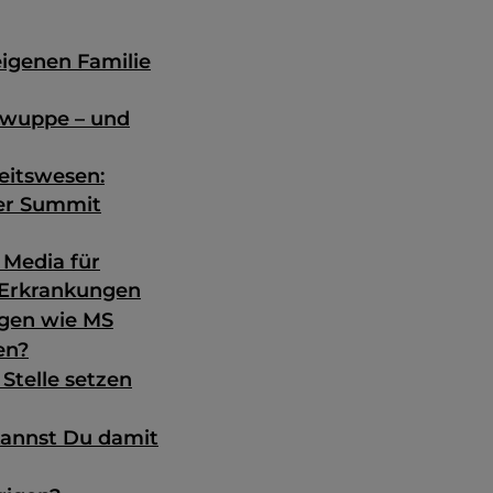
eigenen Familie
 wuppe – und
eitswesen:
mer Summit
 Media für
 Erkrankungen
ngen wie MS
en?
 Stelle setzen
kannst Du damit