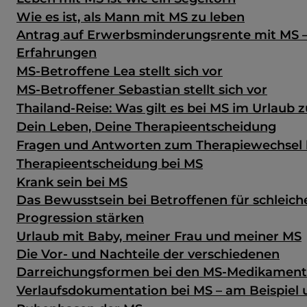
Wie es ist, als Mann mit MS zu leben
Antrag auf Erwerbsminderungsrente mit MS 
Erfahrungen
MS-Betroffene Lea stellt sich vor
MS-Betroffener Sebastian stellt sich vor
Thailand-Reise: Was gilt es bei MS im Urlaub 
Dein Leben, Deine Therapieentscheidung
Fragen und Antworten zum Therapiewechsel 
Therapieentscheidung bei MS
Krank sein bei MS
Das Bewusstsein bei Betroffenen für schleic
Progression stärken
Urlaub mit Baby, meiner Frau und meiner MS
Die Vor- und Nachteile der verschiedenen
Darreichungsformen bei den MS-Medikamen
Verlaufsdokumentation bei MS – am Beispiel u