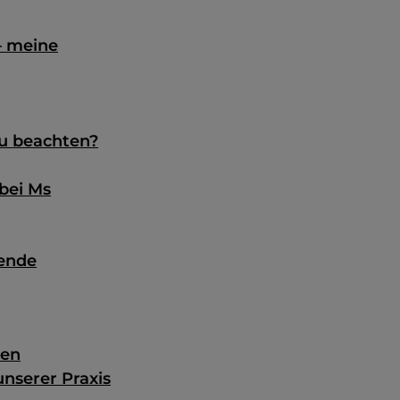
– meine
zu beachten?
bei Ms
hende
ten
nserer Praxis