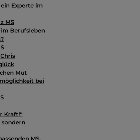
 ein Experte im
tz MS
 im Berufsleben
s?
MS
Chris
glück
achen Mut
möglichkeit bei
MS
 Kraft!“
, sondern
 passenden MS-