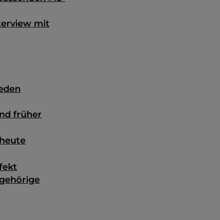
terview mit
jeden
nd früher
 heute
fekt
ngehörige