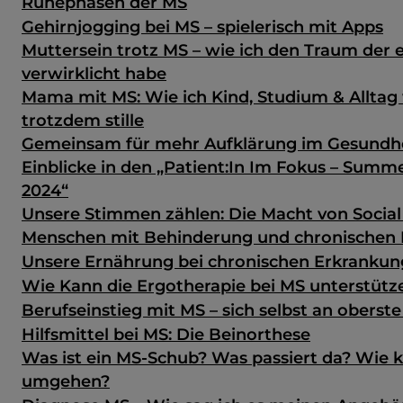
Ruhephasen der MS
Gehirnjogging bei MS – spielerisch mit Apps
Muttersein trotz MS – wie ich den Traum der 
verwirklicht habe
Mama mit MS: Wie ich Kind, Studium & Alltag
trotzdem stille
Gemeinsam für mehr Aufklärung im Gesundh
Einblicke in den „Patient:In Im Fokus – Sum
2024“
Unsere Stimmen zählen: Die Macht von Social
Menschen mit Behinderung und chronischen
Unsere Ernährung bei chronischen Erkranku
Wie Kann die Ergotherapie bei MS unterstütz
Berufseinstieg mit MS – sich selbst an oberste
Hilfsmittel bei MS: Die Beinorthese
Was ist ein MS-Schub? Was passiert da? Wie 
umgehen?