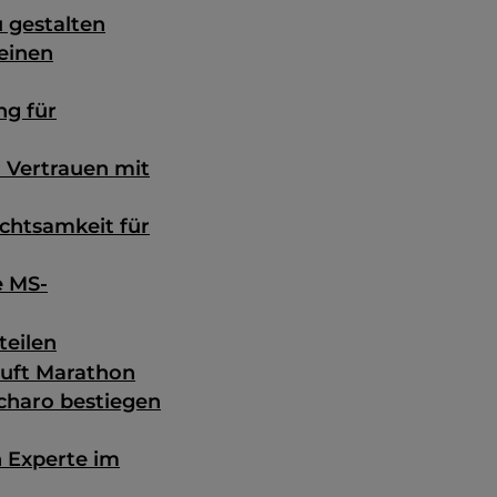
u gestalten
meinen
ng für
r Vertrauen mit
chtsamkeit für
e MS-
teilen
läuft Marathon
charo bestiegen
 Experte im