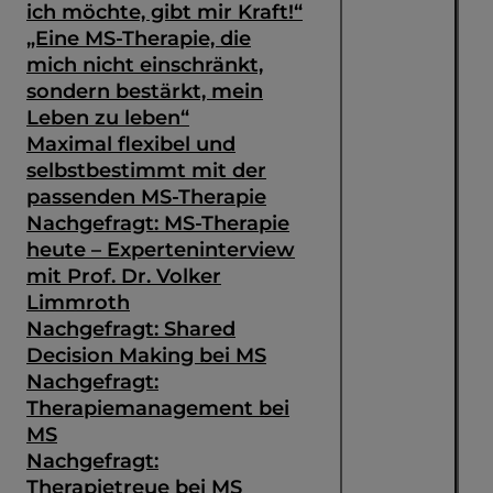
ich möchte, gibt mir Kraft!“
„Eine MS-Therapie, die
mich nicht einschränkt,
sondern bestärkt, mein
Leben zu leben“
Maximal flexibel und
selbstbestimmt mit der
passenden MS-Therapie
Nachgefragt: MS-Therapie
heute – Experteninterview
mit Prof. Dr. Volker
Limmroth
Nachgefragt: Shared
Decision Making bei MS
Suche
Nachgefragt:
Therapiemanagement bei
MS
Nachgefragt:
Therapietreue bei MS