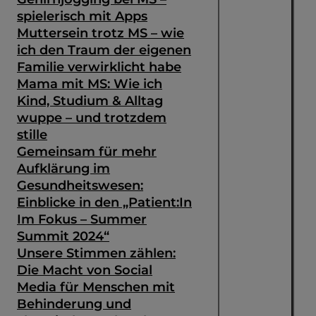
spielerisch mit Apps
Muttersein trotz MS – wie
ich den Traum der eigenen
Familie verwirklicht habe
Mama mit MS: Wie ich
Kind, Studium & Alltag
wuppe – und trotzdem
stille
Gemeinsam für mehr
Aufklärung im
Gesundheitswesen:
Einblicke in den „Patient:In
Im Fokus – Summer
Summit 2024“
Unsere Stimmen zählen:
Die Macht von Social
Media für Menschen mit
Behinderung und