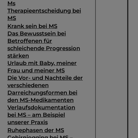
Ms
Therapieentscheidung bei
MS
Krank sein bei MS
Das Bewusstsein bei
Betroffenen für
schleichende Progression
stärken
Urlaub mit Baby, meiner
Frau und meiner MS
Die Vor- und Nachteile der
verschiedenen
Darreichungsformen bei
den MS-Medikamenten
Verlaufsdokumentation
bei MS – am Beispiel
unserer Praxis
Ruhephasen der MS
Gehirnjogging bei MS –