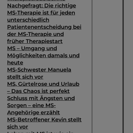
Nachgefragt: Die richtige
MS-Therapie ist für jeden
unterschiedlich
Patientenentscheidung bei
der MS-Therapie und
früher Therapiestart
MS – Umgang und
Möglichkeiten damals und
heute
MS-Schwester Manuela
stellt sich vor
MS, Gürtelrose und Urlaub
– Das Chaos ist perfekt
Schluss mit Ängsten und
Sorgen – eine MS-
Angehörige erzählt
MS-Betroffener Kevin stellt
sich vor