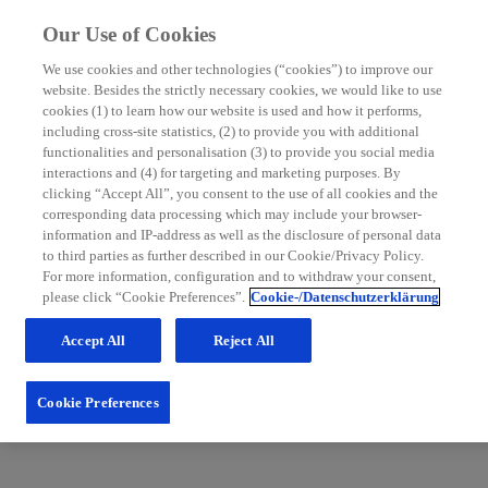
Our Use of Cookies
We use cookies and other technologies (“cookies”) to improve our
website. Besides the strictly necessary cookies, we would like to use
MS Nurse Bereich
cookies (1) to learn how our website is used and how it performs,
including cross-site statistics, (2) to provide you with additional
Mit grundlegenden Informationen zur Multiplen Sklerose
functionalities and personalisation (3) to provide you social media
sowie hilfreichen Tipps für die Patientenbetreuung möchten
interactions and (4) for targeting and marketing purposes. By
wir Sie in Ihrem Praxisalltag unterstützen. Schauen Sie
clicking “Accept All”, you consent to the use of all cookies and the
regelmäßig im MS Nurse Bereich vorbei: Wir erweitern
corresponding data processing which may include your browser-
unsere Inhalte und Services stetig für Sie.
information and IP-address as well as the disclosure of personal data
to third parties as further described in our Cookie/Privacy Policy.
Zum Nurse Bereich
For more information, configuration and to withdraw your consent,
please click “Cookie Preferences”.
Cookie-/Datenschutzerklärung
Accept All
Reject All
Cookie Preferences
Fachportal für medizinische