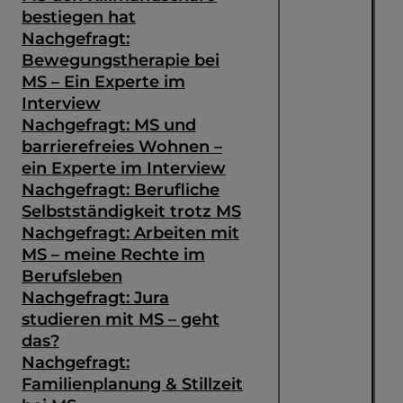
bestiegen hat
Nachgefragt:
Bewegungstherapie bei
MS – Ein Experte im
Interview
Nachgefragt: MS und
barrierefreies Wohnen –
ein Experte im Interview
Nachgefragt: Berufliche
Selbstständigkeit trotz MS
Nachgefragt: Arbeiten mit
MS – meine Rechte im
Berufsleben
Nachgefragt: Jura
studieren mit MS – geht
das?
Nachgefragt:
Familienplanung & Stillzeit