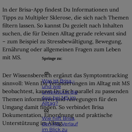
In der Brisa-App findest Du Informationen und
Tipps zu Multipler Sklerose, die sich nach Themen
filtern lassen. So kannst Du
gezielt nach Inhalten
suchen, die für Deinen Alltag gerade relevant sind
– zum Beispiel zu Stressbewältigung, Bewegung,
Ernährung oder allgemeinen Fragen zum Leben
mit MS.
Springe zu:
Der Wissensbereich ergänzt das Symptomtracking
Was ist Brisa –
sinnvoll: Wenn Du Veränderungen im Alltag mit MS
und wie
beobachtest, kannst Du Dich parallel zu passenden
unterstützt die
App bei MS im
Themen informieren und Anregungen für den
Alltag?
Umgang damit finden.
So verbindet Brisa
Dokumentation, Einordnung und praktische
Wie hilft Brisa,
Unterstützung im Alltag.
den MS-Verlauf
im Blick zu