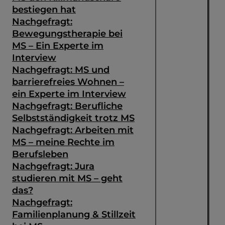
bestiegen hat
Nachgefragt:
Bewegungstherapie bei
MS – Ein Experte im
Interview
Nachgefragt: MS und
barrierefreies Wohnen –
ein Experte im Interview
Nachgefragt: Berufliche
Selbstständigkeit trotz MS
Nachgefragt: Arbeiten mit
MS – meine Rechte im
Berufsleben
Nachgefragt: Jura
studieren mit MS – geht
das?
Nachgefragt:
Familienplanung & Stillzeit