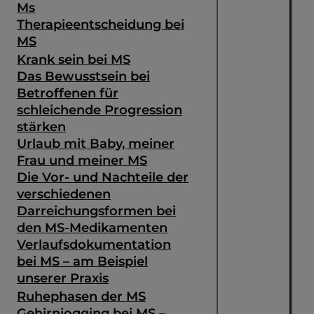
Ms
Therapieentscheidung bei
MS
Krank sein bei MS
Das Bewusstsein bei
Betroffenen für
schleichende Progression
stärken
Urlaub mit Baby, meiner
Frau und meiner MS
Die Vor- und Nachteile der
verschiedenen
Darreichungsformen bei
den MS-Medikamenten
Verlaufsdokumentation
bei MS – am Beispiel
unserer Praxis
Ruhephasen der MS
Gehirnjogging bei MS –