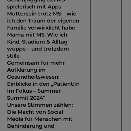
spielerisch mit Apps
Muttersein trotz MS – wie
ich den Traum der eigenen
Familie verwirklicht habe
Mama mit MS: Wie ich
Kind, Studium & Alltag
wuppe – und trotzdem
stille
Gemeinsam für mehr
Aufklärung im
Gesundheitswesen:
Einblicke in den „Patient:In
Im Fokus – Summer
Summit 2024“
Unsere Stimmen zählen:
Die Macht von Social
Media für Menschen mit
Behinderung und