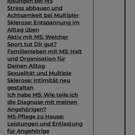
lösungen bei MS
Stress abbauen und
Achtsamkeit bei Multipler
Sklerose: Entspannung im
Alltag üben
Aktiv mit MS: Welcher
Sport tut Dir gut?
Familienleben mit MS: Halt
und Organisation für
Deinen Alltag
Sexualität und Multiple
Sklerose: Intimität neu
gestalten
Ich habe MS: Wie teile ich
die Diagnose mit meinen
Angehörigen?
MS-Pflege zu Hause:
Leistungen und Entlastung
für Angehörige