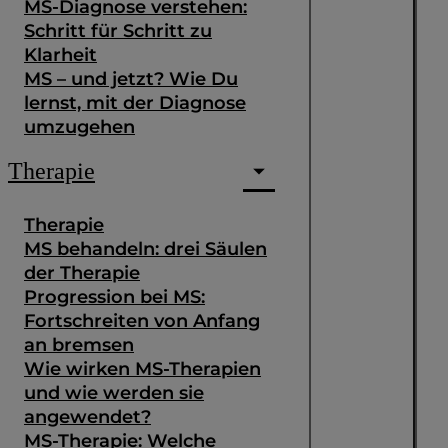
MS-Diagnose verstehen:
Schritt für Schritt zu
Klarheit
MS – und jetzt? Wie Du
lernst, mit der Diagnose
umzugehen
Therapie
Therapie
MS behandeln: drei Säulen
der Therapie
Progression bei MS:
Fortschreiten von Anfang
an bremsen
Wie wirken MS-Therapien
und wie werden sie
angewendet?
MS-Therapie: Welche