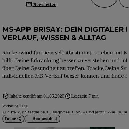
mail
Newsletter
MS – und jetzt? Wie Du lernst, mit d
MS-APP BRISA®: DEIN DIGITALER 
VERLAUF, WISSEN & ALLTAG
Rückenwind für Dein selbstbestimmtes Leben mit MS: 
hilft, Deine Erkrankung besser zu verstehen und i
über Deine Gesundheit zu treffen. Tracke Deine S
individuellen MS-Verlauf besser kennen und finde he
verified
timer
Inhalte geprüft am 01.06.2026
Lesezeit: 7 min
Vorherige Seite
Zurück zur Startseite
Diagnose
MS – und jetzt? Wie Du l
Teilen
Bookmark