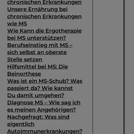
chronischen Erkrankungen
Unsere Ernährung bei
chronischen Erkrankungen
wie MS
Wie Kann die Ergotherapie
bei MS unterstützen?
Berufseinstieg mit MS –
sich selbst an oberste
Stelle setzen
Hilfsmittel bei MS: Die
Beinorthese
Was ist ein MS-Schub? Was
passiert da? Wie kannst
Du damit umgehen?
Diagnose MS – Wie sag ich
es meinen Angehörigen?
Nachgefragt: Was sind
eigentlich
Autoimmunerkrankungen?