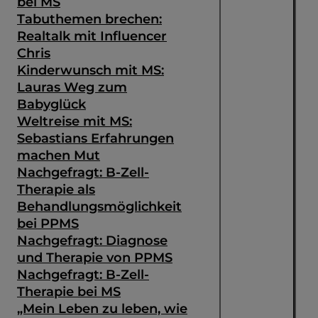
bei MS
Tabuthemen brechen:
Realtalk mit Influencer
Chris
Kinderwunsch mit MS:
Lauras Weg zum
Babyglück
Weltreise mit MS:
Sebastians Erfahrungen
machen Mut
Nachgefragt: B-Zell-
Therapie als
Behandlungsmöglichkeit
bei PPMS
Nachgefragt: Diagnose
und Therapie von PPMS
Nachgefragt: B-Zell-
Therapie bei MS
„Mein Leben zu leben, wie