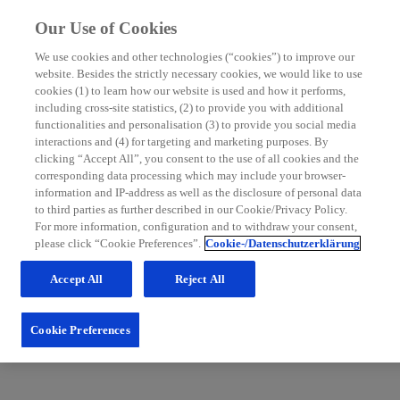
Our Use of Cookies
We use cookies and other technologies (“cookies”) to improve our
website. Besides the strictly necessary cookies, we would like to use
MS Nurse Bereich
cookies (1) to learn how our website is used and how it performs,
including cross-site statistics, (2) to provide you with additional
Mit grundlegenden Informationen zur Multiplen Sklerose
functionalities and personalisation (3) to provide you social media
sowie hilfreichen Tipps für die Patientenbetreuung möchten
interactions and (4) for targeting and marketing purposes. By
wir Sie in Ihrem Praxisalltag unterstützen. Schauen Sie
clicking “Accept All”, you consent to the use of all cookies and the
regelmäßig im MS Nurse Bereich vorbei: Wir erweitern
corresponding data processing which may include your browser-
unsere Inhalte und Services stetig für Sie.
information and IP-address as well as the disclosure of personal data
to third parties as further described in our Cookie/Privacy Policy.
Zum Nurse Bereich
For more information, configuration and to withdraw your consent,
please click “Cookie Preferences”.
Cookie-/Datenschutzerklärung
Accept All
Reject All
Cookie Preferences
Fachportal für medizinische