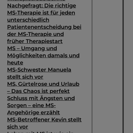
Nachgefragt: Die richtige
MS-Therapie ist für jeden
unterschiedlich
Patientenentscheidung bei
der MS-Therapie und
früher Therapiestart
MS – Umgang und
Möglichkeiten damals und
heute
MS-Schwester Manuela
stellt sich vor
MS, Gürtelrose und Urlaub
– Das Chaos ist perfekt
Schluss mit Ängsten und
Sorgen – eine MS-
Angehörige erzählt
MS-Betroffener Kevin stellt
sich vor