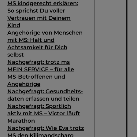
MS kindgerecht erklären:
So sprichst Du voller
Vertrauen mit Deinem
Kind
Angehörige von Menschen
mit MS: Halt und
Achtsamkeit für Dich
selbst
Nachgefragt: trotz ms
MEIN SERVICE – für alle
MS-Betroffenen und
Angehörige
Nachgefragt: Gesundheits­
daten erfassen und teilen
Nachgefragt: Sportlich
aktiv mit MS – Victor läuft
Marathon
Nachgefragt: Wie Eva trotz
MS den Kilimandscharo