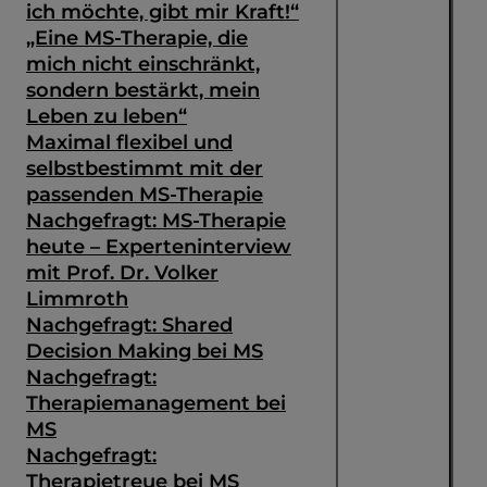
ich möchte, gibt mir Kraft!“
„Eine MS-Therapie, die
mich nicht einschränkt,
sondern bestärkt, mein
Leben zu leben“
Maximal flexibel und
selbstbestimmt mit der
passenden MS-Therapie
Nachgefragt: MS-Therapie
heute – Experteninterview
mit Prof. Dr. Volker
Limmroth
Nachgefragt: Shared
Decision Making bei MS
Suche
Nachgefragt:
Therapiemanagement bei
MS
Nachgefragt:
Therapietreue bei MS