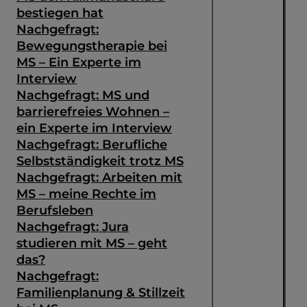
bestiegen hat
Nachgefragt:
Bewegungstherapie bei
MS – Ein Experte im
Interview
Nachgefragt: MS und
barrierefreies Wohnen –
ein Experte im Interview
Nachgefragt: Berufliche
Selbstständigkeit trotz MS
Nachgefragt: Arbeiten mit
MS – meine Rechte im
Berufsleben
Nachgefragt: Jura
studieren mit MS – geht
das?
Nachgefragt:
Familienplanung & Stillzeit