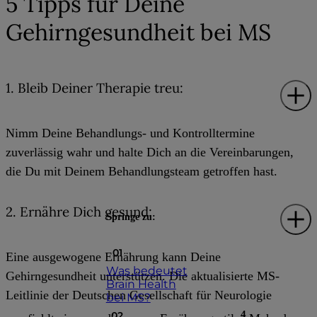
5 Tipps für Deine
Gehirngesundheit bei MS
1. Bleib Deiner Therapie treu:
Nimm Deine Behandlungs- und Kontrolltermine
zuverlässig wahr und halte Dich an die Vereinbarungen,
die Du mit Deinem Behandlungsteam getroffen hast.
2. Ernähre Dich gesund:
Springe zu:
Eine ausgewogene Ernährung kann Deine
Was bedeutet
Gehirngesundheit unterstützen. Die aktualisierte MS-
Brain Health
Leitlinie der Deutschen Gesellschaft für Neurologie
bei MS?
4