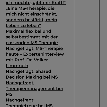
ich möchte, gibt mir Kraft!“
„Eine MS-Therapie, die
mich nicht einschränkt,
sondern bestärkt, mein
Leben zu leben“
Maximal flexibel und
selbstbestimmt mit der
passenden MS-Therapie
Nachgefragt: MS-Therapie
heute – Experteninterview
mit Prof. Dr. Volker
Limmroth
Nachgefragt: Shared
Decision Making bei MS
Suche
Nachgefragt:
Therapiemanagement bei
MS
Nachgefragt:
Therapietreue bei MS