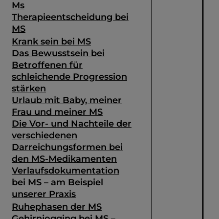
Ms
Therapieentscheidung bei
MS
Krank sein bei MS
Das Bewusstsein bei
Betroffenen für
schleichende Progression
stärken
Urlaub mit Baby, meiner
Frau und meiner MS
Die Vor- und Nachteile der
verschiedenen
Darreichungsformen bei
den MS-Medikamenten
Verlaufsdokumentation
bei MS – am Beispiel
unserer Praxis
Ruhephasen der MS
Gehirnjogging bei MS –