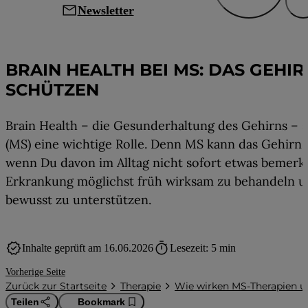
mail
Newsletter
Wie wirken MS-Therapien und wie we
BRAIN HEALTH BEI MS: DAS GEHI
SCHÜTZEN
Brain Health – die Gesunderhaltung des Gehirns – sp
(MS) eine wichtige Rolle. Denn MS kann das Gehirn 
wenn Du davon im Alltag nicht sofort etwas bemerkst
Erkrankung möglichst früh wirksam zu behandeln u
bewusst zu unterstützen.
verified
timer
Inhalte geprüft am 16.06.2026
Lesezeit: 5 min
Vorherige Seite
Zurück zur Startseite
Therapie
Wie wirken MS-Therapien u
Teilen
Bookmark