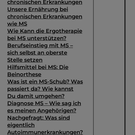
chronischen Erkrankungen
Unsere Ernährung bei
chronischen Erkrankungen
wie MS
Wie Kann die Ergotherapie
bei MS unterstützen?
Berufseinstieg mit MS –
sich selbst an oberste
Stelle setzen
Hilfsmittel bei MS: Die
Beinorthese
Was ist ein MS-Schub? Was
passiert da? Wie kannst
Du damit umgehen?
Diagnose MS – Wie sag ich
es meinen Angehörigen?
Nachgefragt: Was sind
eigentlich
Autoimmunerkrankungen?