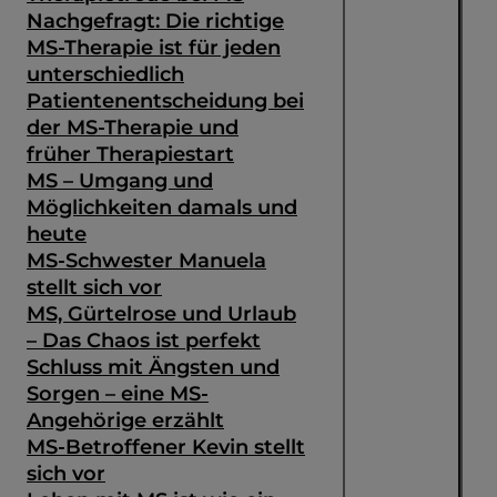
Nachgefragt: Die richtige
MS-Therapie ist für jeden
unterschiedlich
Patientenentscheidung bei
der MS-Therapie und
früher Therapiestart
MS – Umgang und
Möglichkeiten damals und
heute
MS-Schwester Manuela
stellt sich vor
MS, Gürtelrose und Urlaub
– Das Chaos ist perfekt
Schluss mit Ängsten und
Sorgen – eine MS-
Angehörige erzählt
MS-Betroffener Kevin stellt
sich vor