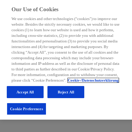
Our Use of Cookies
We use cookies and other technologies (“cookies”) to improve our
website. Besides the strictly necessary cookies, we would like to use
MS Nurse Bereich
cookies (1) to learn how our website is used and how it performs,
including cross-site statistics, (2) to provide you with additional
Mit grundlegenden Informationen zur Multiplen Sklerose
functionalities and personalisation (3) to provide you social media
sowie hilfreichen Tipps für die Patientenbetreuung möchten
interactions and (4) for targeting and marketing purposes. By
wir Sie in Ihrem Praxisalltag unterstützen. Schauen Sie
clicking “Accept All”, you consent to the use of all cookies and the
regelmäßig im MS Nurse Bereich vorbei: Wir erweitern
corresponding data processing which may include your browser-
unsere Inhalte und Services stetig für Sie.
information and IP-address as well as the disclosure of personal data
to third parties as further described in our Cookie/Privacy Policy.
Zum Nurse Bereich
For more information, configuration and to withdraw your consent,
please click “Cookie Preferences”.
Cookie-/Datenschutzerklärung
Accept All
Reject All
Cookie Preferences
Fachportal für medizinische