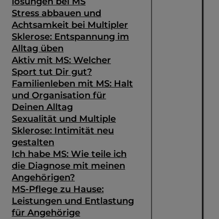
lösungen bei MS
Stress abbauen und
Achtsamkeit bei Multipler
Sklerose: Entspannung im
Alltag üben
Aktiv mit MS: Welcher
Sport tut Dir gut?
Familienleben mit MS: Halt
und Organisation für
Deinen Alltag
Sexualität und Multiple
Sklerose: Intimität neu
gestalten
Ich habe MS: Wie teile ich
die Diagnose mit meinen
Angehörigen?
MS-Pflege zu Hause:
Leistungen und Entlastung
für Angehörige