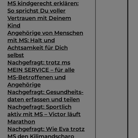
MS kindgerecht erklären:
So sprichst Du voller
Vertrauen mit Deinem
Kind
Angehörige von Menschen
mit MS: Halt und
Achtsamkeit für Dich
selbst
Nachgefragt: trotz ms
MEIN SERVICE – für alle
MS-Betroffenen und
Angehörige
Nachgefragt: Gesundheits­
daten erfassen und teilen
Nachgefragt: Sportlich
aktiv mit MS – Victor läuft
Marathon
Nachgefragt: Wie Eva trotz
MS den Kilimandscharo