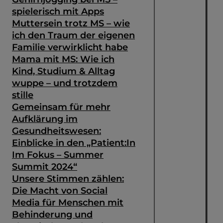
spielerisch mit Apps
Muttersein trotz MS – wie
ich den Traum der eigenen
Familie verwirklicht habe
Mama mit MS: Wie ich
Kind, Studium & Alltag
wuppe – und trotzdem
stille
Gemeinsam für mehr
Aufklärung im
Gesundheitswesen:
Einblicke in den „Patient:In
Im Fokus – Summer
Summit 2024“
Unsere Stimmen zählen:
Die Macht von Social
Media für Menschen mit
Behinderung und