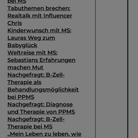
bei MS
Tabuthemen brechen:
Realtalk mit Influencer
Chris
Kinderwunsch mit MS:
Lauras Weg zum
Babyglück
Weltreise mit MS:
Sebastians Erfahrungen
machen Mut
Nachgefragt: B-Zell-
Therapie als
Behandlungsmöglichkeit
bei PPMS
Nachgefragt: Diagnose
und Therapie von PPMS
Nachgefragt: B-Zell-
Therapie bei MS
„Mein Leben zu leben, wie