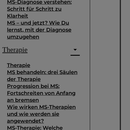
MS-Diagnose verstehen:
Schritt für Schritt zu
Klarheit
MS – und jetzt? Wie Du
lernst, mit der Diagnose
umzugehen
Therapie
Therapie
MS behandeln: drei Säulen
der Therapie
Progression bei MS:
Fortschreiten von Anfang
an bremsen
Wie wirken MS-Therapien
und wie werden sie
angewendet?
MS-Therapie: Welche