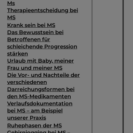
Ms
Therapieentscheidung bei
MS
Krank sein bei MS
Das Bewusstsein bei
Betroffenen für
schleichende Progression
stärken
Urlaub mit Baby, meiner
Frau und meiner MS
Die Vor- und Nachteile der
verschiedenen
Darreichungsformen bei
den MS-Medikamenten
Verlaufsdokumentation
bei MS – am Beispiel
unserer Praxis
Ruhephasen der MS
Gehirnjogging bei MS –