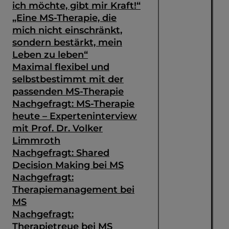
ich möchte, gibt mir Kraft!“
„Eine MS-Therapie, die
mich nicht einschränkt,
sondern bestärkt, mein
Leben zu leben“
Maximal flexibel und
selbstbestimmt mit der
passenden MS-Therapie
Nachgefragt: MS-Therapie
heute – Experteninterview
mit Prof. Dr. Volker
Limmroth
Nachgefragt: Shared
Decision Making bei MS
Suche
Nachgefragt:
Therapiemanagement bei
MS
Nachgefragt:
Therapietreue bei MS