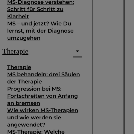
MS-Diagnose verstehen:
Schritt für Schritt zu
Klarheit
MS – und jetzt? Wie Du
lernst, mit der Diagnose
umzugehen
Therapie
Therapie
MS behandeln: drei Säulen
der Therapie
Progression bei MS:
Fortschreiten von Anfang
an bremsen
Wie wirken MS-Therapien
und wie werden sie
angewendet?
MS-Therapie: Welche