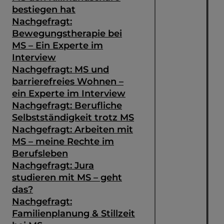
bestiegen hat
Nachgefragt:
Bewegungstherapie bei
MS – Ein Experte im
Interview
Nachgefragt: MS und
barrierefreies Wohnen –
ein Experte im Interview
Nachgefragt: Berufliche
Selbstständigkeit trotz MS
Nachgefragt: Arbeiten mit
MS – meine Rechte im
Berufsleben
Nachgefragt: Jura
studieren mit MS – geht
das?
Nachgefragt:
Familienplanung & Stillzeit