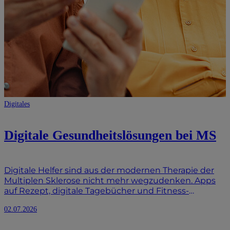
Digitales
Digitale Gesundheits­lösungen bei MS
Digitale Helfer sind aus der modernen Therapie der
Multiplen Sklerose nicht mehr wegzudenken. Apps
auf Rezept, digitale Tagebücher und Fitness-
Armbänder helfen Dir dabei, Deine Symptome zu
02.07.2026
dokumentieren und den Krankheitsverlauf besser zu
verstehen. In diesem Artikel erfährst Du, wie Du diese