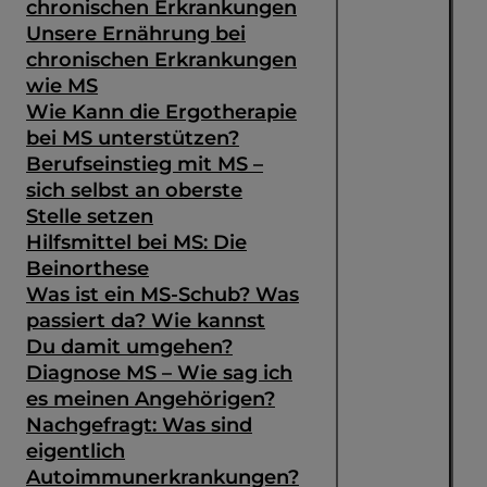
chronischen Erkrankungen
Unsere Ernährung bei
chronischen Erkrankungen
wie MS
Wie Kann die Ergotherapie
bei MS unterstützen?
Berufseinstieg mit MS –
sich selbst an oberste
Stelle setzen
Hilfsmittel bei MS: Die
Beinorthese
Was ist ein MS-Schub? Was
passiert da? Wie kannst
Du damit umgehen?
Diagnose MS – Wie sag ich
es meinen Angehörigen?
Nachgefragt: Was sind
eigentlich
Autoimmunerkrankungen?