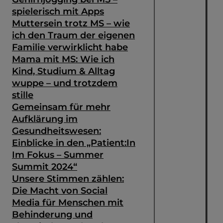
spielerisch mit Apps
Muttersein trotz MS – wie
ich den Traum der eigenen
Familie verwirklicht habe
Mama mit MS: Wie ich
Kind, Studium & Alltag
wuppe – und trotzdem
stille
Gemeinsam für mehr
Aufklärung im
Gesundheitswesen:
Einblicke in den „Patient:In
Im Fokus – Summer
Summit 2024“
Unsere Stimmen zählen:
Die Macht von Social
Media für Menschen mit
Behinderung und