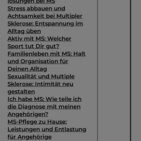
lösungen bei MS
Stress abbauen und
Achtsamkeit bei Multipler
Sklerose: Entspannung im
Alltag üben
Aktiv mit MS: Welcher
Sport tut Dir gut?
Familienleben mit MS: Halt
und Organisation für
Deinen Alltag
Sexualität und Multiple
Sklerose: Intimität neu
gestalten
Ich habe MS: Wie teile ich
die Diagnose mit meinen
Angehörigen?
MS-Pflege zu Hause:
Leistungen und Entlastung
für Angehörige