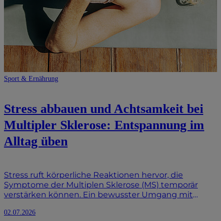
Sport & Ernährung
Stress abbauen und Achtsamkeit bei
Multipler Sklerose: Entspannung im
Alltag üben
Stress ruft körperliche Reaktionen hervor, die
Symptome der Multiplen Sklerose (MS) temporär
verstärken können. Ein bewusster Umgang mit
Stressfaktoren ist daher wichtig. Achtsamkeit trainiert
02.07.2026
die bewusste Wahrnehmung des Körpers. Dadurch