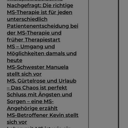
Nachgefragt: Die richtige
MS-Therapie ist für jeden
unterschiedlich
Patientenentscheidung bei
der MS-Therapie und
früher Therapiestart
MS – Umgang und
Möglichkeiten damals und
heute
MS-Schwester Manuela
stellt sich vor
MS, Gürtelrose und Urlaub
– Das Chaos ist perfekt
Schluss mit Ängsten und
Sorgen – eine MS-
Angehörige erzählt
MS-Betroffener Kevin stellt
sich vor