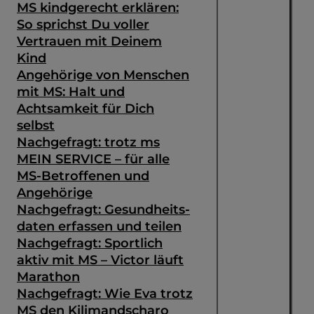
MS kindgerecht erklären:
So sprichst Du voller
Vertrauen mit Deinem
Kind
Angehörige von Menschen
mit MS: Halt und
Achtsamkeit für Dich
selbst
Nachgefragt: trotz ms
MEIN SERVICE – für alle
MS-Betroffenen und
Angehörige
Nachgefragt: Gesundheits­
daten erfassen und teilen
Nachgefragt: Sportlich
aktiv mit MS – Victor läuft
Marathon
Nachgefragt: Wie Eva trotz
MS den Kilimandscharo