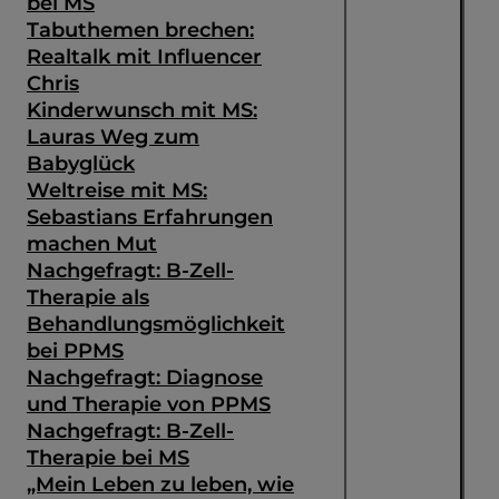
bei MS
Tabuthemen brechen:
Realtalk mit Influencer
Chris
Kinderwunsch mit MS:
Lauras Weg zum
Babyglück
Weltreise mit MS:
Sebastians Erfahrungen
machen Mut
Nachgefragt: B-Zell-
Therapie als
Behandlungsmöglichkeit
bei PPMS
Nachgefragt: Diagnose
und Therapie von PPMS
Nachgefragt: B-Zell-
Therapie bei MS
„Mein Leben zu leben, wie