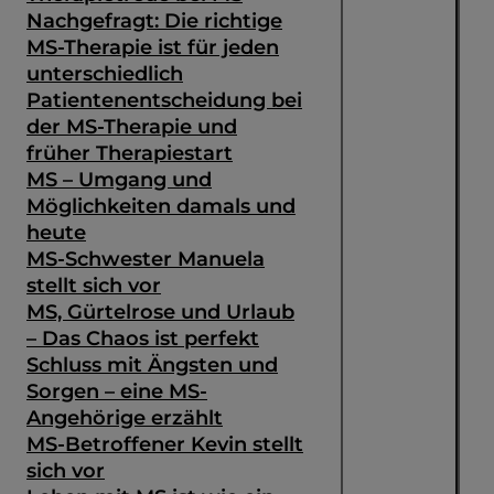
Nachgefragt: Die richtige
MS-Therapie ist für jeden
unterschiedlich
Patientenentscheidung bei
der MS-Therapie und
früher Therapiestart
MS – Umgang und
Möglichkeiten damals und
heute
MS-Schwester Manuela
stellt sich vor
MS, Gürtelrose und Urlaub
– Das Chaos ist perfekt
Schluss mit Ängsten und
Sorgen – eine MS-
Angehörige erzählt
MS-Betroffener Kevin stellt
sich vor