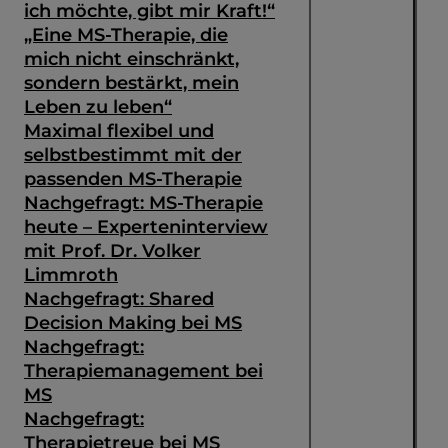
ich möchte, gibt mir Kraft!“
„Eine MS-Therapie, die
mich nicht einschränkt,
sondern bestärkt, mein
Leben zu leben“
Maximal flexibel und
selbstbestimmt mit der
passenden MS-Therapie
Nachgefragt: MS-Therapie
heute – Experteninterview
mit Prof. Dr. Volker
Limmroth
Nachgefragt: Shared
Decision Making bei MS
Suche
Nachgefragt:
Therapiemanagement bei
MS
Nachgefragt:
Therapietreue bei MS