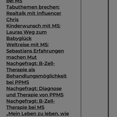
bei MS
Tabuthemen brechen:
Realtalk mit Influencer
Chris
Kinderwunsch mit MS:
Lauras Weg zum
Babyglück
Weltreise mit MS:
Sebastians Erfahrungen
machen Mut
Nachgefragt: B-Zell-
Therapie als
Behandlungsmöglichkeit
bei PPMS
Nachgefragt: Diagnose
und Therapie von PPMS
Nachgefragt: B-Zell-
Therapie bei MS
„Mein Leben zu leben, wie