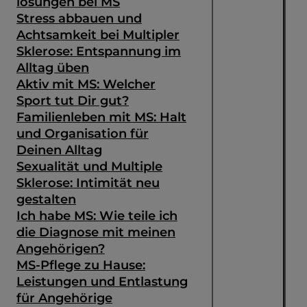
lösungen bei MS
Stress abbauen und
Achtsamkeit bei Multipler
Sklerose: Entspannung im
Alltag üben
Aktiv mit MS: Welcher
Sport tut Dir gut?
Familienleben mit MS: Halt
und Organisation für
Deinen Alltag
Sexualität und Multiple
Sklerose: Intimität neu
gestalten
Ich habe MS: Wie teile ich
die Diagnose mit meinen
Angehörigen?
MS-Pflege zu Hause:
Leistungen und Entlastung
für Angehörige