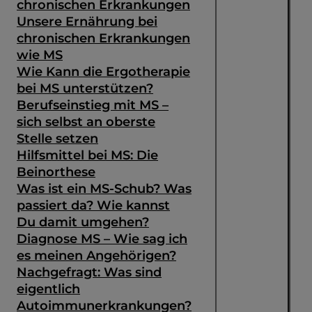
chronischen Erkrankungen
Unsere Ernährung bei
chronischen Erkrankungen
wie MS
Wie Kann die Ergotherapie
bei MS unterstützen?
Berufseinstieg mit MS –
sich selbst an oberste
Stelle setzen
Hilfsmittel bei MS: Die
Beinorthese
Was ist ein MS-Schub? Was
passiert da? Wie kannst
Du damit umgehen?
Diagnose MS – Wie sag ich
es meinen Angehörigen?
Nachgefragt: Was sind
eigentlich
Autoimmunerkrankungen?