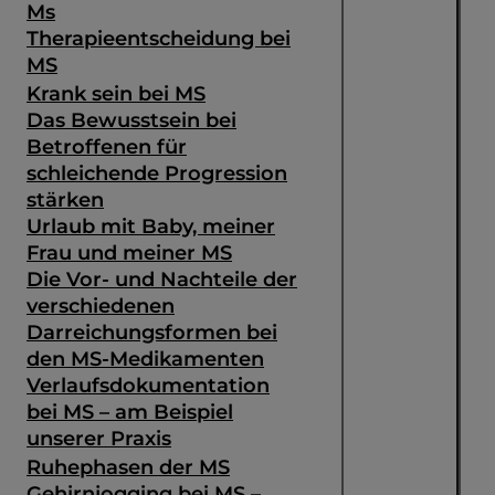
Ms
Therapieentscheidung bei
MS
Krank sein bei MS
Das Bewusstsein bei
Betroffenen für
schleichende Progression
stärken
Urlaub mit Baby, meiner
Frau und meiner MS
Die Vor- und Nachteile der
verschiedenen
Darreichungsformen bei
den MS-Medikamenten
Verlaufsdokumentation
bei MS – am Beispiel
unserer Praxis
Ruhephasen der MS
Gehirnjogging bei MS –