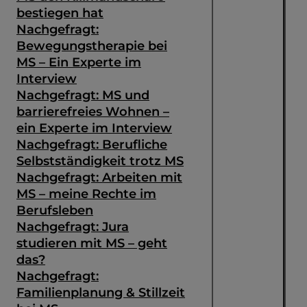
bestiegen hat
Nachgefragt:
Bewegungstherapie bei
MS – Ein Experte im
Interview
Nachgefragt: MS und
barrierefreies Wohnen –
ein Experte im Interview
Nachgefragt: Berufliche
Selbstständigkeit trotz MS
Nachgefragt: Arbeiten mit
MS – meine Rechte im
Berufsleben
Nachgefragt: Jura
studieren mit MS – geht
das?
Nachgefragt:
Familienplanung & Stillzeit