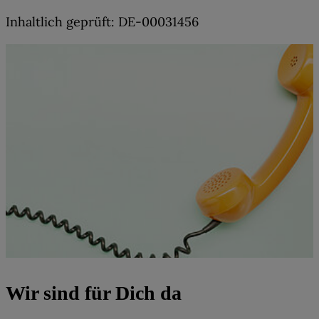
Sucht man im Internet, wird man auf vielen Seiten
Inhaltlich geprüft: DE-00031456
fündig und erhält viele verschiedene Empfehlungen.
Wir sind für Dich da