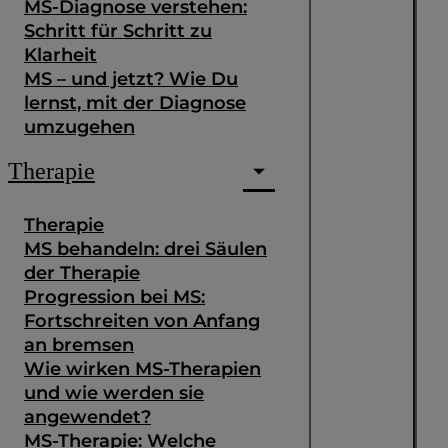
MS-Diagnose verstehen:
Schritt für Schritt zu
Klarheit
MS – und jetzt? Wie Du
lernst, mit der Diagnose
umzugehen
Therapie
Therapie
MS behandeln: drei Säulen
der Therapie
Progression bei MS:
Fortschreiten von Anfang
an bremsen
Wie wirken MS-Therapien
und wie werden sie
angewendet?
MS-Therapie: Welche