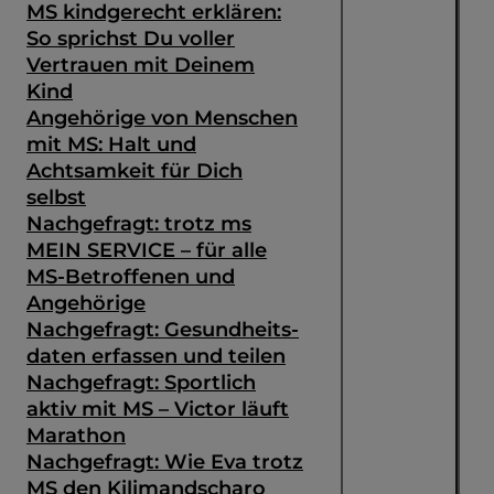
MS kindgerecht erklären:
So sprichst Du voller
Vertrauen mit Deinem
Kind
Angehörige von Menschen
mit MS: Halt und
Achtsamkeit für Dich
selbst
Nachgefragt: trotz ms
MEIN SERVICE – für alle
MS-Betroffenen und
Angehörige
Nachgefragt: Gesundheits­
daten erfassen und teilen
Nachgefragt: Sportlich
aktiv mit MS – Victor läuft
Marathon
Nachgefragt: Wie Eva trotz
MS den Kilimandscharo