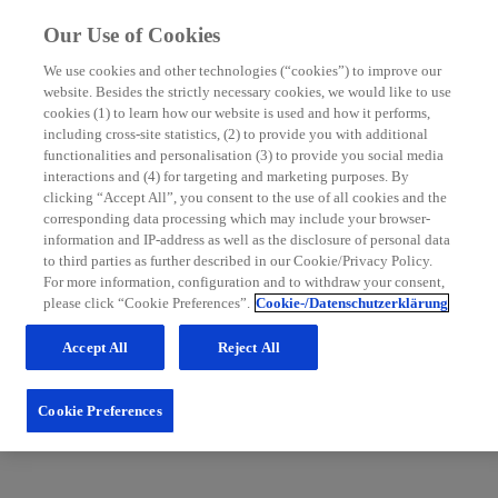
Our Use of Cookies
We use cookies and other technologies (“cookies”) to improve our
website. Besides the strictly necessary cookies, we would like to use
MS Nurse Bereich
cookies (1) to learn how our website is used and how it performs,
including cross-site statistics, (2) to provide you with additional
Mit grundlegenden Informationen zur Multiplen Sklerose
functionalities and personalisation (3) to provide you social media
sowie hilfreichen Tipps für die Patientenbetreuung möchten
interactions and (4) for targeting and marketing purposes. By
wir Sie in Ihrem Praxisalltag unterstützen. Schauen Sie
clicking “Accept All”, you consent to the use of all cookies and the
regelmäßig im MS Nurse Bereich vorbei: Wir erweitern
corresponding data processing which may include your browser-
unsere Inhalte und Services stetig für Sie.
information and IP-address as well as the disclosure of personal data
to third parties as further described in our Cookie/Privacy Policy.
Zum Nurse Bereich
For more information, configuration and to withdraw your consent,
please click “Cookie Preferences”.
Cookie-/Datenschutzerklärung
Accept All
Reject All
Cookie Preferences
Fachportal für medizinische