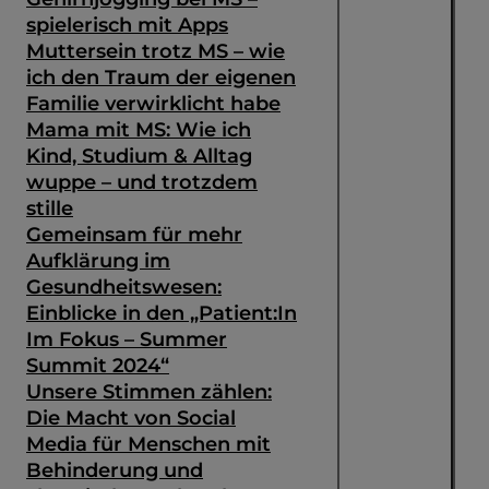
spielerisch mit Apps
Muttersein trotz MS – wie
ich den Traum der eigenen
Familie verwirklicht habe
Mama mit MS: Wie ich
Kind, Studium & Alltag
wuppe – und trotzdem
stille
Gemeinsam für mehr
Aufklärung im
Gesundheitswesen:
Einblicke in den „Patient:In
Im Fokus – Summer
Summit 2024“
Unsere Stimmen zählen:
Die Macht von Social
Media für Menschen mit
Behinderung und