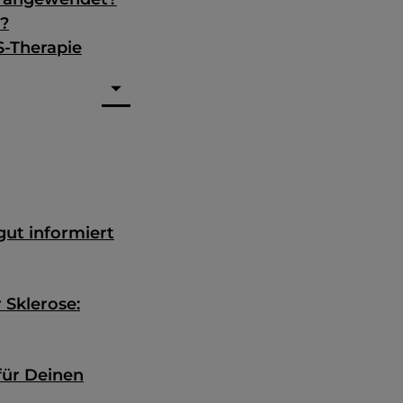
r?
S-Therapie
ut informiert
 Sklerose:
für Deinen