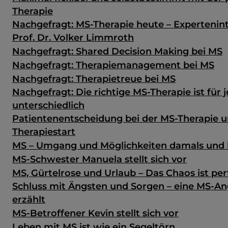
Therapie
Nachgefragt: MS-Therapie heute – Expertenin
Prof. Dr. Volker Limmroth
Nachgefragt: Shared Decision Making bei MS
Nachgefragt: Therapiemanagement bei MS
Nachgefragt: Therapietreue bei MS
Nachgefragt: Die richtige MS-Therapie ist für 
unterschiedlich
Patientenentscheidung bei der MS-Therapie u
Therapiestart
MS – Umgang und Möglichkeiten damals und
MS-Schwester Manuela stellt sich vor
MS, Gürtelrose und Urlaub – Das Chaos ist per
Schluss mit Ängsten und Sorgen – eine MS-A
erzählt
MS-Betroffener Kevin stellt sich vor
Leben mit MS ist wie ein Segeltörn