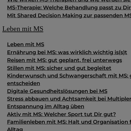
MS-Therapie: Welche Behandlung passt zu Di
Mit Shared Decision Making zur passenden M
Leben mit MS
Leben mit MS
Ernährung bei MS: was wirklich wichtig is(s)t
Reisen mit MS: gut geplant, frei unterwegs
Stillen mit MS: sicher und gut begleitet
Kinderwunsch und Schwangerschaft mit MS: g
entscheiden
Digitale Gesundheits­lösungen bei MS
Stress abbauen und Achtsamkeit bei Multipler
Entspannung im Alltag üben
Aktiv mit MS: Welcher Sport tut Dir gut?
Familienleben mit MS: Halt und Organisation 
Alltag