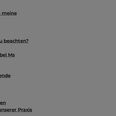
– meine
zu beachten?
bei Ms
hende
ten
nserer Praxis