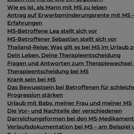
Wie es ist, als Mann mit MS zu leben
Antrag auf Erwerbsminderungsrente mit MS 
Erfahrungen
MS-Betroffene Lea stellt sich vor
MS-Betroffener Sebastian stellt sich vor
Thailand-Reise: Was gilt es bei MS im Urlaub 
Dein Leben, Deine Therapieentscheidung
Fragen und Antworten zum Therapiewechsel 
Therapieentscheidung bei MS
Krank sein bei MS
Das Bewusstsein bei Betroffenen für schleic
Progression stärken
Urlaub mit Baby, meiner Frau und meiner MS
Die Vor- und Nachteile der verschiedenen
Darreichungsformen bei den MS-Medikamen
Verlaufsdokumentation bei MS – am Beispiel u