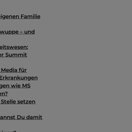
eigenen Familie
 wuppe – und
eitswesen:
mer Summit
 Media für
 Erkrankungen
ngen wie MS
en?
 Stelle setzen
kannst Du damit