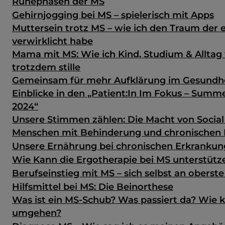
Ruhephasen der MS
Gehirnjogging bei MS – spielerisch mit Apps
Muttersein trotz MS – wie ich den Traum der 
verwirklicht habe
Mama mit MS: Wie ich Kind, Studium & Alltag
trotzdem stille
Gemeinsam für mehr Aufklärung im Gesundh
Einblicke in den „Patient:In Im Fokus – Sum
2024“
Unsere Stimmen zählen: Die Macht von Social
Menschen mit Behinderung und chronischen
Unsere Ernährung bei chronischen Erkranku
Wie Kann die Ergotherapie bei MS unterstütz
Berufseinstieg mit MS – sich selbst an oberste
Hilfsmittel bei MS: Die Beinorthese
Was ist ein MS-Schub? Was passiert da? Wie 
umgehen?