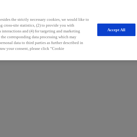
sides the strictly necessary cookies, we would like to
 cross-site statistics, (2) to provide you with
Accept All
a interactions and (4) for targeting and marketing
nd the corresponding data processing which may
freichen Tipps für die Patientenbetreuung möchten wir Sie in Ihrem Pr
rsonal data to third parties as further described in
r Sie.
raw your consent, please click “Cookie
:in) und an Informationen zu unseren Services und Produkten in der Neu
aldiagnosen und Therapiemöglichkeiten der Multiplen Sklerose.