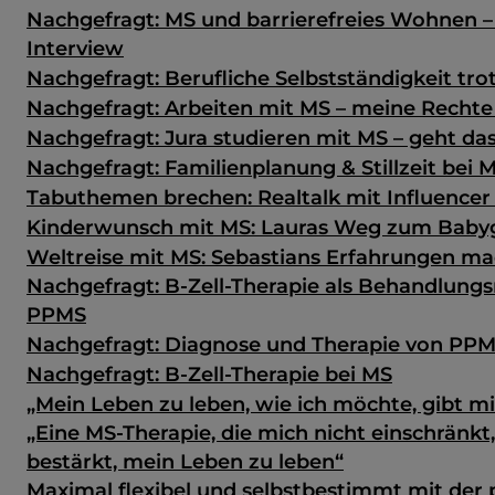
Nachgefragt: MS und barrierefreies Wohnen –
Interview
Nachgefragt: Berufliche Selbstständigkeit tro
Nachgefragt: Arbeiten mit MS – meine Rechte
Nachgefragt: Jura studieren mit MS – geht da
Nachgefragt: Familienplanung & Stillzeit bei 
Tabuthemen brechen: Realtalk mit Influencer 
Kinderwunsch mit MS: Lauras Weg zum Baby
Weltreise mit MS: Sebastians Erfahrungen m
Nachgefragt: B-Zell-Therapie als Behandlungs
PPMS
Nachgefragt: Diagnose und Therapie von PP
Nachgefragt: B-Zell-Therapie bei MS
„Mein Leben zu leben, wie ich möchte, gibt mir
„Eine MS-Therapie, die mich nicht einschränkt
bestärkt, mein Leben zu leben“
Maximal flexibel und selbstbestimmt mit der