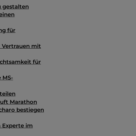
u gestalten
meinen
ng für
r Vertrauen mit
chtsamkeit für
e MS-
teilen
läuft Marathon
charo bestiegen
 Experte im