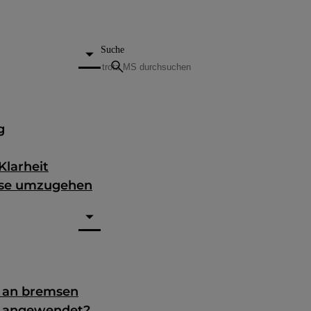
Suche
search
g
Klarheit
nose umzugehen
g an bremsen
e angewendet?