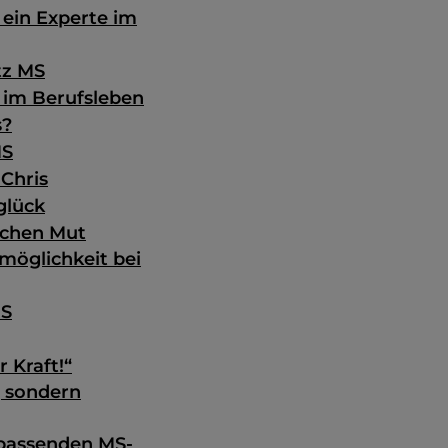
 ein Experte im
tz MS
 im Berufsleben
s?
MS
Chris
glück
achen Mut
möglichkeit bei
MS
 Kraft!“
, sondern
 passenden MS-