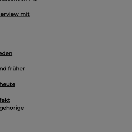
terview mit
jeden
nd früher
 heute
fekt
ngehörige