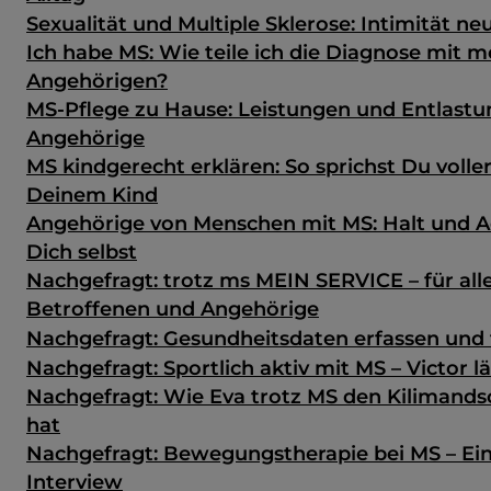
Sexualität und Multiple Sklerose: Intimität ne
Ich habe MS: Wie teile ich die Diagnose mit 
Angehörigen?
MS-Pflege zu Hause: Leistungen und Entlastu
Angehörige
MS kindgerecht erklären: So sprichst Du volle
Deinem Kind
Angehörige von Menschen mit MS: Halt und A
Dich selbst
Nachgefragt: trotz ms MEIN SERVICE – für all
Betroffenen und Angehörige
Nachgefragt: Gesundheits­daten erfassen und 
Nachgefragt: Sportlich aktiv mit MS – Victor 
Nachgefragt: Wie Eva trotz MS den Kilimands
hat
Nachgefragt: Bewegungstherapie bei MS – Ein
Interview