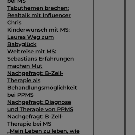
bei MS
Tabuthemen brechen:
Realtalk mit Influencer
Chris
Kinderwunsch mit MS:
Lauras Weg zum
Babyglück
Weltreise mit MS:
Sebastians Erfahrungen
machen Mut
Nachgefragt: B-Zell-
Therapie als
Behandlungsmöglichkeit
bei PPMS
Nachgefragt: Diagnose
und Therapie von PPMS
Nachgefragt: B-Zell-
Therapie bei MS
„Mein Leben zu leben, wie