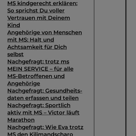
MS kindgerecht erklären:
So sprichst Du voller
Vertrauen mit Deinem
Kind
Angehörige von Menschen
mit MS: Halt und
Achtsamkeit für Dich
selbst
Nachgefragt: trotz ms
MEIN SERVICE – für alle
MS-Betroffenen und
Angehörige
Nachgefragt: Gesundheits­
daten erfassen und teilen
Nachgefragt: Sportlich
aktiv mit MS – Victor läuft
Marathon
Nachgefragt: Wie Eva trotz
MS den Kilimandscharo