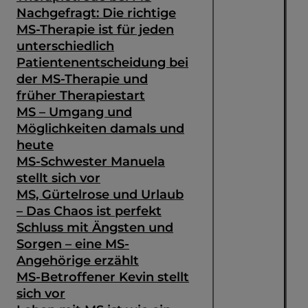
Nachgefragt: Die richtige
MS-Therapie ist für jeden
unterschiedlich
Patientenentscheidung bei
der MS-Therapie und
früher Therapiestart
MS – Umgang und
Möglichkeiten damals und
heute
MS-Schwester Manuela
stellt sich vor
MS, Gürtelrose und Urlaub
– Das Chaos ist perfekt
Schluss mit Ängsten und
Sorgen – eine MS-
Angehörige erzählt
MS-Betroffener Kevin stellt
sich vor