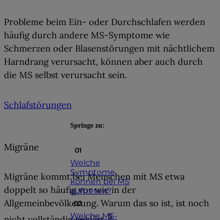
Probleme beim Ein- oder Durchschlafen
werden
häufig durch andere MS-Symptome wie
Schmerzen oder Blasenstörungen mit nächtlichem
Harndrang verursacht, können aber auch durch
die MS selbst verursacht sein.
Schlafstörungen
Springe zu:
Migräne
Welche
Symptome
Migräne kommt bei Menschen mit MS etwa
können bei MS
doppelt so häufig
vor wie in der
auftreten?
Allgemeinbevölkerung. Warum das so ist, ist noch
Welche MS-
5
nicht vollständig geklärt.