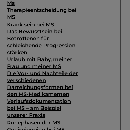
Ms
Therapieentscheidung bei
MS
Krank sein bei MS
Das Bewusstsein bei
Betroffenen für
schleichende Progression
stärken
Urlaub mit Baby, meiner
Frau und meiner MS
Die Vor- und Nachteile der
verschiedenen
Darreichungsformen bei
den MS-Medikamenten
Verlaufsdokumentation
bei MS – am Beispiel
unserer Praxis
Ruhephasen der MS
Gehirnjogging bei MS –