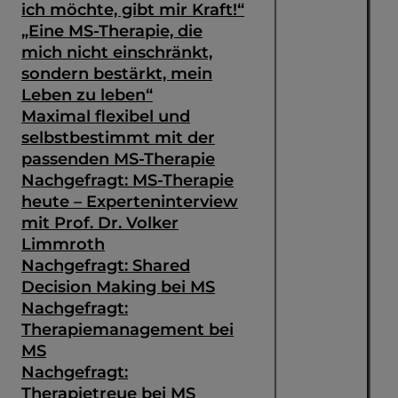
ich möchte, gibt mir Kraft!“
„Eine MS-Therapie, die
mich nicht einschränkt,
sondern bestärkt, mein
Leben zu leben“
Maximal flexibel und
selbstbestimmt mit der
passenden MS-Therapie
Nachgefragt: MS-Therapie
heute – Experteninterview
mit Prof. Dr. Volker
Limmroth
Nachgefragt: Shared
Decision Making bei MS
Suche
Nachgefragt:
Therapiemanagement bei
MS
Nachgefragt:
Therapietreue bei MS