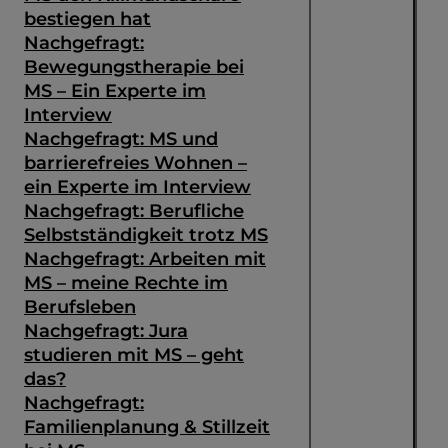
bestiegen hat
Nachgefragt:
Bewegungstherapie bei
MS – Ein Experte im
Interview
Nachgefragt: MS und
barrierefreies Wohnen –
ein Experte im Interview
Nachgefragt: Berufliche
Selbstständigkeit trotz MS
Nachgefragt: Arbeiten mit
MS – meine Rechte im
Berufsleben
Nachgefragt: Jura
studieren mit MS – geht
das?
Nachgefragt:
Familienplanung & Stillzeit