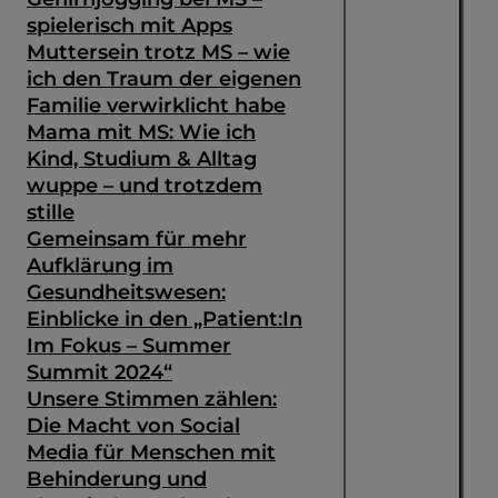
spielerisch mit Apps
Muttersein trotz MS – wie
ich den Traum der eigenen
Familie verwirklicht habe
Mama mit MS: Wie ich
Kind, Studium & Alltag
wuppe – und trotzdem
stille
Gemeinsam für mehr
Aufklärung im
Gesundheitswesen:
Einblicke in den „Patient:In
Im Fokus – Summer
Summit 2024“
Unsere Stimmen zählen:
Die Macht von Social
Media für Menschen mit
Behinderung und