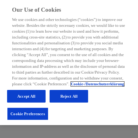
Our Use of Cookies
We use cookies and other technologies (“cookies”) to improve our
website. Besides the strictly necessary cookies, we would like to use
MS Nurse Bereich
cookies (1) to learn how our website is used and how it performs,
including cross-site statistics, (2) to provide you with additional
Mit grundlegenden Informationen zur Multiplen Sklerose
functionalities and personalisation (3) to provide you social media
sowie hilfreichen Tipps für die Patientenbetreuung möchten
interactions and (4) for targeting and marketing purposes. By
wir Sie in Ihrem Praxisalltag unterstützen. Schauen Sie
clicking “Accept All”, you consent to the use of all cookies and the
regelmäßig im MS Nurse Bereich vorbei: Wir erweitern
corresponding data processing which may include your browser-
unsere Inhalte und Services stetig für Sie.
information and IP-address as well as the disclosure of personal data
to third parties as further described in our Cookie/Privacy Policy.
Zum Nurse Bereich
For more information, configuration and to withdraw your consent,
please click “Cookie Preferences”.
Cookie-/Datenschutzerklärung
Accept All
Reject All
Cookie Preferences
Fachportal für medizinische