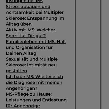
lösungen bei MS
Stress abbauen und
Achtsamkeit bei Multipler
Sklerose: Entspannung im
Alltag üben
Aktiv mit MS: Welcher
Sport tut Dir gut?
Familienleben mit MS: Halt
und Organisation für
Deinen Alltag
Sexualität und Multiple
Sklerose: Intimität neu
gestalten
Ich habe MS: Wie teile ich
die Diagnose mit meinen
Angehörigen?
MS-Pflege zu Hause:
Leistungen und Entlastung
für Angehörige