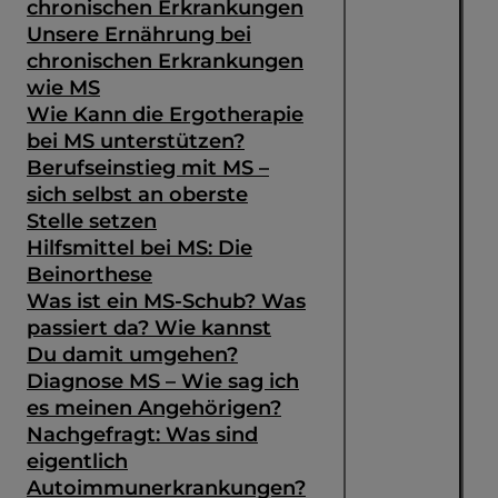
chronischen Erkrankungen
Unsere Ernährung bei
chronischen Erkrankungen
wie MS
Wie Kann die Ergotherapie
bei MS unterstützen?
Berufseinstieg mit MS –
sich selbst an oberste
Stelle setzen
Hilfsmittel bei MS: Die
Beinorthese
Was ist ein MS-Schub? Was
passiert da? Wie kannst
Du damit umgehen?
Diagnose MS – Wie sag ich
es meinen Angehörigen?
Nachgefragt: Was sind
eigentlich
Autoimmunerkrankungen?