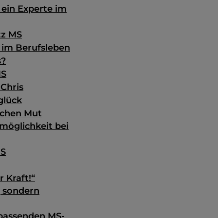
 ein Experte im
tz MS
 im Berufsleben
s?
MS
Chris
glück
achen Mut
möglichkeit bei
MS
 Kraft!“
, sondern
 passenden MS-