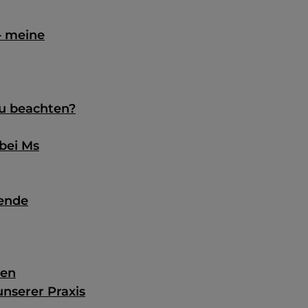
– meine
zu beachten?
bei Ms
hende
ten
nserer Praxis