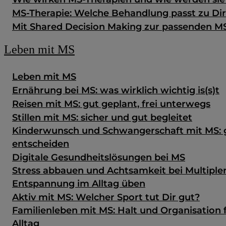
MS-Therapie: Welche Behandlung passt zu Di
Mit Shared Decision Making zur passenden M
Leben mit MS
Leben mit MS
Ernährung bei MS: was wirklich wichtig is(s)t
Reisen mit MS: gut geplant, frei unterwegs
Stillen mit MS: sicher und gut begleitet
Kinderwunsch und Schwangerschaft mit MS: g
entscheiden
Digitale Gesundheits­lösungen bei MS
Stress abbauen und Achtsamkeit bei Multipler
Entspannung im Alltag üben
Aktiv mit MS: Welcher Sport tut Dir gut?
Familienleben mit MS: Halt und Organisation 
Alltag