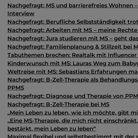
Nachgefragt: MS und barrierefreies Wohnen –
Interview
Nachgefragt: Berufliche Selbstständigkeit tro
Nachgefragt: Arbeiten mit MS – meine Rechte
Nachgefragt: Jura studieren mit MS – geht da
Nachgefragt: Familienplanung & Stillzeit bei 
Tabuthemen brechen: Realtalk mit Influencer 
Kinderwunsch mit MS: Lauras Weg zum Baby
Weltreise mit MS: Sebastians Erfahrungen m
Nachgefragt: B-Zell-Therapie als Behandlungs
PPMS
Nachgefragt: Diagnose und Therapie von PP
Nachgefragt: B-Zell-Therapie bei MS
„Mein Leben zu leben, wie ich möchte, gibt mir
„Eine MS-Therapie, die mich nicht einschränkt
bestärkt, mein Leben zu leben“
Maximal flexibel und selbstbestimmt mit der