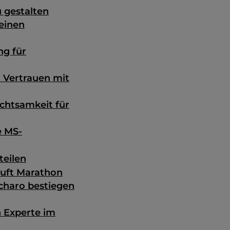
u gestalten
meinen
ng für
r Vertrauen mit
chtsamkeit für
e MS-
teilen
läuft Marathon
charo bestiegen
 Experte im