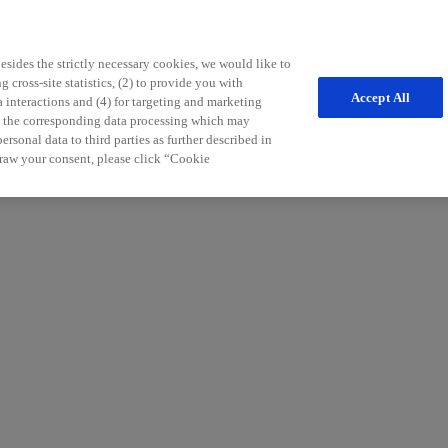
sides the strictly necessary cookies, we would like to
 cross-site statistics, (2) to provide you with
Accept All
a interactions and (4) for targeting and marketing
nd the corresponding data processing which may
freichen Tipps für die Patientenbetreuung möchten wir Sie in Ihrem Pr
rsonal data to third parties as further described in
r Sie.
raw your consent, please click “Cookie
:in) und an Informationen zu unseren Services und Produkten in der Neu
aldiagnosen und Therapiemöglichkeiten der Multiplen Sklerose.