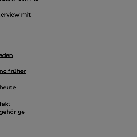
terview mit
jeden
nd früher
 heute
fekt
ngehörige