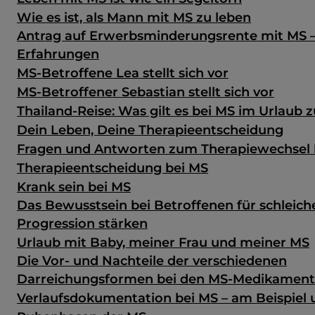
Wie es ist, als Mann mit MS zu leben
Antrag auf Erwerbsminderungsrente mit MS 
Erfahrungen
MS-Betroffene Lea stellt sich vor
MS-Betroffener Sebastian stellt sich vor
Thailand-Reise: Was gilt es bei MS im Urlaub 
Dein Leben, Deine Therapieentscheidung
Fragen und Antworten zum Therapiewechsel 
Therapieentscheidung bei MS
Krank sein bei MS
Das Bewusstsein bei Betroffenen für schleic
Progression stärken
Urlaub mit Baby, meiner Frau und meiner MS
Die Vor- und Nachteile der verschiedenen
Darreichungsformen bei den MS-Medikamen
Verlaufsdokumentation bei MS – am Beispiel u