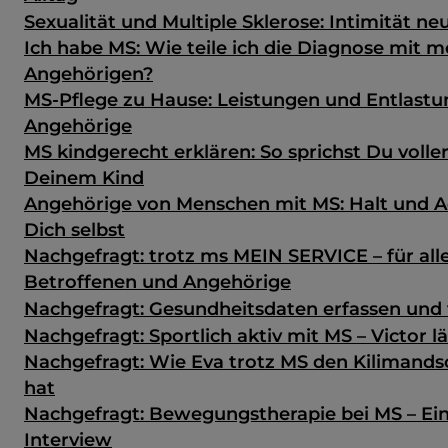
Sexualität und Multiple Sklerose: Intimität ne
Ich habe MS: Wie teile ich die Diagnose mit 
Angehörigen?
MS-Pflege zu Hause: Leistungen und Entlastu
Angehörige
MS kindgerecht erklären: So sprichst Du volle
Deinem Kind
Angehörige von Menschen mit MS: Halt und A
Dich selbst
Nachgefragt: trotz ms MEIN SERVICE – für all
Betroffenen und Angehörige
Nachgefragt: Gesundheits­daten erfassen und 
Nachgefragt: Sportlich aktiv mit MS – Victor 
Nachgefragt: Wie Eva trotz MS den Kilimands
hat
Nachgefragt: Bewegungstherapie bei MS – Ein
Interview