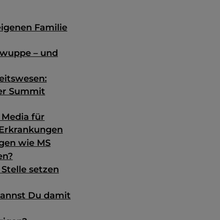
eigenen Familie
 wuppe – und
eitswesen:
mer Summit
 Media für
 Erkrankungen
ngen wie MS
en?
 Stelle setzen
kannst Du damit