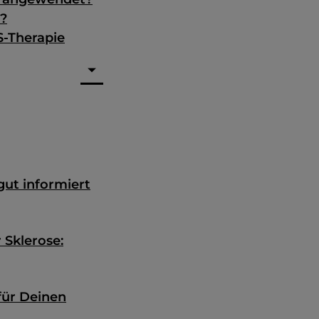
r?
S-Therapie
ut informiert
 Sklerose:
für Deinen