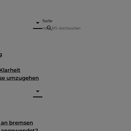
Suche
search
g
Klarheit
nose umzugehen
g an bremsen
e angewendet?