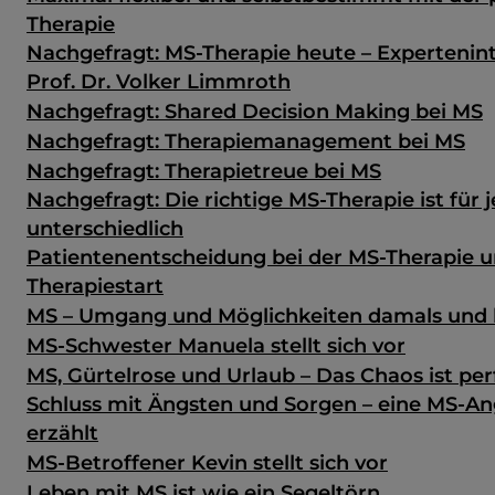
Therapie
Nachgefragt: MS-Therapie heute – Expertenin
Prof. Dr. Volker Limmroth
Nachgefragt: Shared Decision Making bei MS
Nachgefragt: Therapiemanagement bei MS
Nachgefragt: Therapietreue bei MS
Nachgefragt: Die richtige MS-Therapie ist für 
unterschiedlich
Patientenentscheidung bei der MS-Therapie u
Therapiestart
MS – Umgang und Möglichkeiten damals und
MS-Schwester Manuela stellt sich vor
MS, Gürtelrose und Urlaub – Das Chaos ist per
Schluss mit Ängsten und Sorgen – eine MS-A
erzählt
MS-Betroffener Kevin stellt sich vor
Leben mit MS ist wie ein Segeltörn