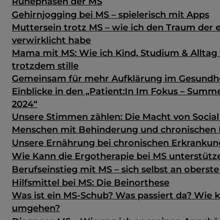
Ruhephasen der MS
Gehirnjogging bei MS – spielerisch mit Apps
Muttersein trotz MS – wie ich den Traum der 
verwirklicht habe
Mama mit MS: Wie ich Kind, Studium & Alltag
trotzdem stille
Gemeinsam für mehr Aufklärung im Gesundh
Einblicke in den „Patient:In Im Fokus – Sum
2024“
Unsere Stimmen zählen: Die Macht von Social
Menschen mit Behinderung und chronischen
Unsere Ernährung bei chronischen Erkranku
Wie Kann die Ergotherapie bei MS unterstütz
Berufseinstieg mit MS – sich selbst an oberste
Hilfsmittel bei MS: Die Beinorthese
Was ist ein MS-Schub? Was passiert da? Wie 
umgehen?