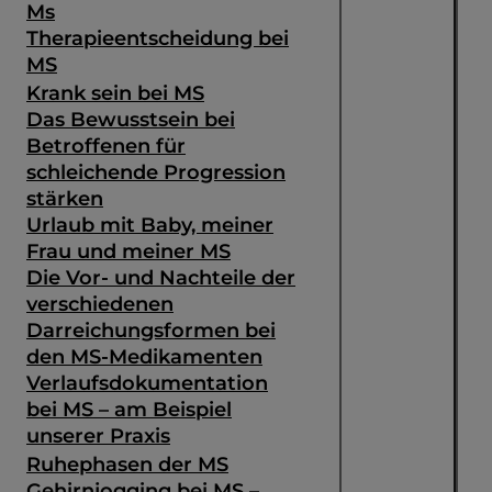
Ms
Therapieentscheidung bei
MS
Krank sein bei MS
Das Bewusstsein bei
Betroffenen für
schleichende Progression
stärken
Urlaub mit Baby, meiner
Frau und meiner MS
Die Vor- und Nachteile der
verschiedenen
Darreichungsformen bei
den MS-Medikamenten
Verlaufsdokumentation
bei MS – am Beispiel
unserer Praxis
Ruhephasen der MS
Gehirnjogging bei MS –