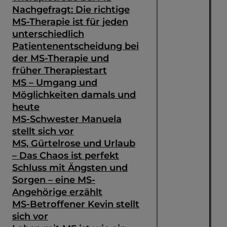
Nachgefragt: Die richtige
MS-Therapie ist für jeden
unterschiedlich
Patientenentscheidung bei
der MS-Therapie und
früher Therapiestart
MS – Umgang und
Möglichkeiten damals und
heute
MS-Schwester Manuela
stellt sich vor
MS, Gürtelrose und Urlaub
– Das Chaos ist perfekt
Schluss mit Ängsten und
Sorgen – eine MS-
Angehörige erzählt
MS-Betroffener Kevin stellt
sich vor