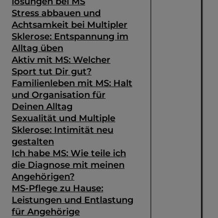
lösungen bei MS
Stress abbauen und
Achtsamkeit bei Multipler
Sklerose: Entspannung im
Alltag üben
Aktiv mit MS: Welcher
Sport tut Dir gut?
Familienleben mit MS: Halt
und Organisation für
Deinen Alltag
Sexualität und Multiple
Sklerose: Intimität neu
gestalten
Ich habe MS: Wie teile ich
die Diagnose mit meinen
Angehörigen?
MS-Pflege zu Hause:
Leistungen und Entlastung
für Angehörige