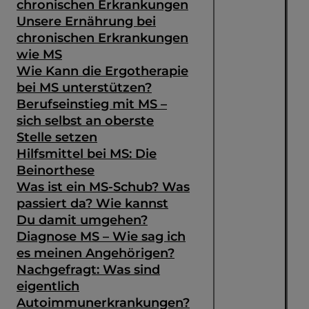
chronischen Erkrankungen
Unsere Ernährung bei
chronischen Erkrankungen
wie MS
Wie Kann die Ergotherapie
bei MS unterstützen?
Berufseinstieg mit MS –
sich selbst an oberste
Stelle setzen
Hilfsmittel bei MS: Die
Beinorthese
Was ist ein MS-Schub? Was
passiert da? Wie kannst
Du damit umgehen?
Diagnose MS – Wie sag ich
es meinen Angehörigen?
Nachgefragt: Was sind
eigentlich
Autoimmunerkrankungen?