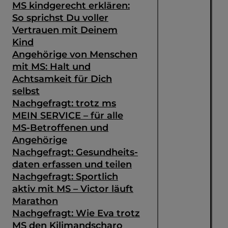
MS kindgerecht erklären:
So sprichst Du voller
Vertrauen mit Deinem
Kind
Angehörige von Menschen
mit MS: Halt und
Achtsamkeit für Dich
selbst
Nachgefragt: trotz ms
MEIN SERVICE – für alle
MS-Betroffenen und
Angehörige
Nachgefragt: Gesundheits­
daten erfassen und teilen
Nachgefragt: Sportlich
aktiv mit MS – Victor läuft
Marathon
Nachgefragt: Wie Eva trotz
MS den Kilimandscharo