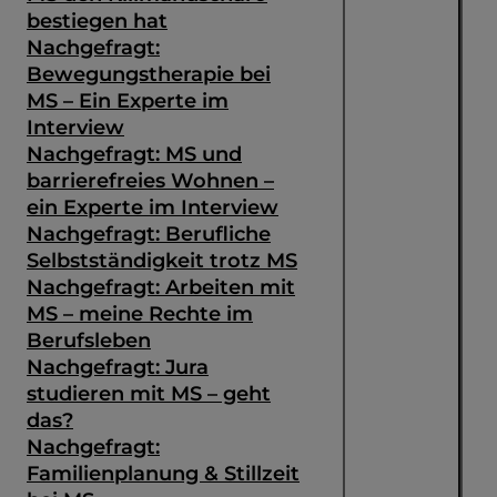
bestiegen hat
Nachgefragt:
Bewegungstherapie bei
MS – Ein Experte im
Interview
Nachgefragt: MS und
barrierefreies Wohnen –
ein Experte im Interview
Nachgefragt: Berufliche
Selbstständigkeit trotz MS
Nachgefragt: Arbeiten mit
MS – meine Rechte im
Berufsleben
Nachgefragt: Jura
studieren mit MS – geht
das?
Nachgefragt:
Familienplanung & Stillzeit