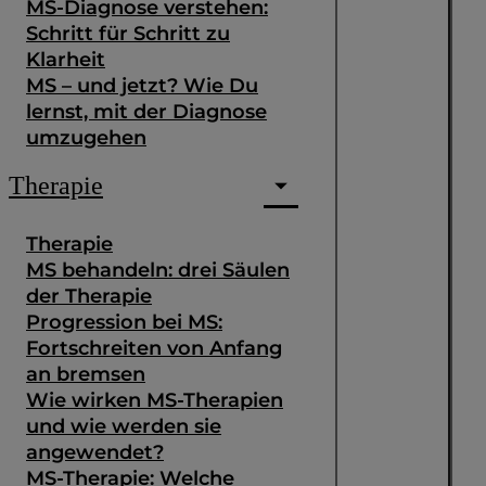
MS-Diagnose verstehen:
Schritt für Schritt zu
Klarheit
MS – und jetzt? Wie Du
lernst, mit der Diagnose
umzugehen
Therapie
Therapie
MS behandeln: drei Säulen
der Therapie
Progression bei MS:
Fortschreiten von Anfang
an bremsen
Wie wirken MS-Therapien
und wie werden sie
angewendet?
MS-Therapie: Welche