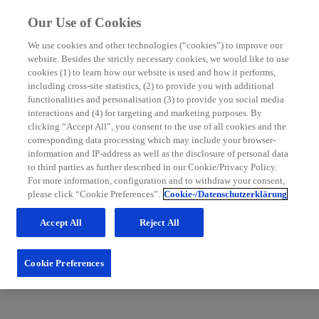
Our Use of Cookies
We use cookies and other technologies (“cookies”) to improve our
website. Besides the strictly necessary cookies, we would like to use
MS Nurse Bereich
cookies (1) to learn how our website is used and how it performs,
including cross-site statistics, (2) to provide you with additional
Mit grundlegenden Informationen zur Multiplen Sklerose
functionalities and personalisation (3) to provide you social media
sowie hilfreichen Tipps für die Patientenbetreuung möchten
interactions and (4) for targeting and marketing purposes. By
wir Sie in Ihrem Praxisalltag unterstützen. Schauen Sie
clicking “Accept All”, you consent to the use of all cookies and the
regelmäßig im MS Nurse Bereich vorbei: Wir erweitern
corresponding data processing which may include your browser-
unsere Inhalte und Services stetig für Sie.
information and IP-address as well as the disclosure of personal data
to third parties as further described in our Cookie/Privacy Policy.
Zum Nurse Bereich
For more information, configuration and to withdraw your consent,
please click “Cookie Preferences”.
Cookie-/Datenschutzerklärung
Accept All
Reject All
Cookie Preferences
Fachportal für medizinische