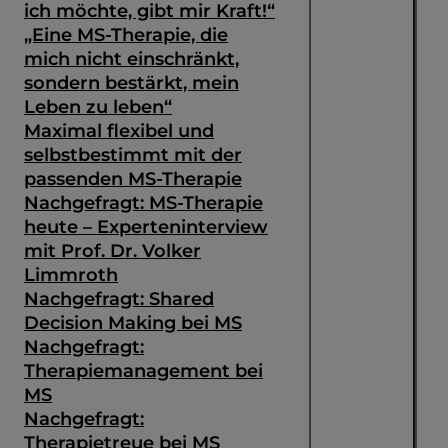
ich möchte, gibt mir Kraft!“
„Eine MS-Therapie, die
mich nicht einschränkt,
sondern bestärkt, mein
Leben zu leben“
Maximal flexibel und
selbstbestimmt mit der
passenden MS-Therapie
Nachgefragt: MS-Therapie
heute – Experteninterview
mit Prof. Dr. Volker
Limmroth
Nachgefragt: Shared
Decision Making bei MS
Suche
Nachgefragt:
Therapiemanagement bei
MS
Nachgefragt:
Therapietreue bei MS