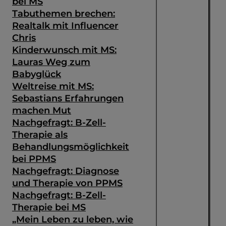
bei MS
Tabuthemen brechen:
Realtalk mit Influencer
Chris
Kinderwunsch mit MS:
Lauras Weg zum
Babyglück
Weltreise mit MS:
Sebastians Erfahrungen
machen Mut
Nachgefragt: B-Zell-
Therapie als
Behandlungsmöglichkeit
bei PPMS
Nachgefragt: Diagnose
und Therapie von PPMS
Nachgefragt: B-Zell-
Therapie bei MS
„Mein Leben zu leben, wie