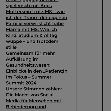
spielerisch mit Apps
Muttersein trotz MS – wie
ich den Traum der eigenen
Familie verwirklicht habe
Mama mit MS: Wie ich
Kind, Studium & Alltag
wuppe – und trotzdem
stille
Gemeinsam für mehr
Aufklärung im
Gesundheitswesen:
Einblicke in den „Patient:In
Im Fokus – Summer
Summit 2024“
Unsere Stimmen zählen:
Die Macht von Social
Media für Menschen mit
Behinderung und