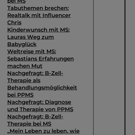
bei MS
Tabuthemen brechen:
Realtalk mit Influencer
Chris
Kinderwunsch mit MS:
Lauras Weg zum
Babyglück
Weltreise mit MS:
Sebastians Erfahrungen
machen Mut
Nachgefragt: B-Zell-
Therapie als
Behandlungsmöglichkeit
bei PPMS
Nachgefragt: Diagnose
und Therapie von PPMS
Nachgefragt: B-Zell-
Therapie bei MS
„Mein Leben zu leben, wie