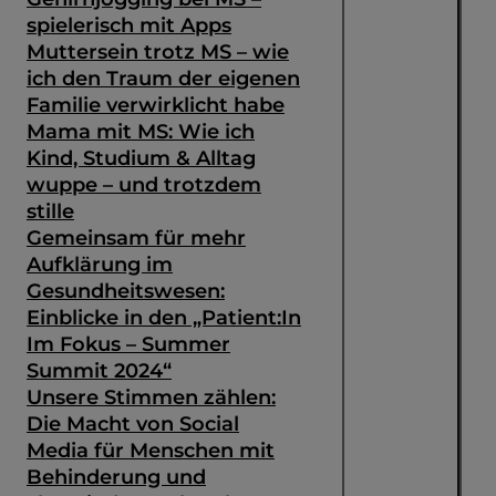
spielerisch mit Apps
Muttersein trotz MS – wie
ich den Traum der eigenen
Familie verwirklicht habe
Mama mit MS: Wie ich
Kind, Studium & Alltag
wuppe – und trotzdem
stille
Gemeinsam für mehr
Aufklärung im
Gesundheitswesen:
Einblicke in den „Patient:In
Im Fokus – Summer
Summit 2024“
Unsere Stimmen zählen:
Die Macht von Social
Media für Menschen mit
Behinderung und