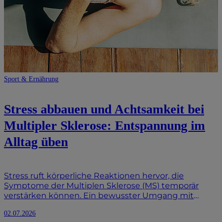
Sport & Ernährung
Stress abbauen und Achtsamkeit bei
Multipler Sklerose: Entspannung im
Alltag üben
Stress ruft körperliche Reaktionen hervor, die
Symptome der Multiplen Sklerose (MS) temporär
verstärken können. Ein bewusster Umgang mit
Stressfaktoren ist daher wichtig. Achtsamkeit trainiert
02.07.2026
die bewusste Wahrnehmung des Körpers. Dadurch