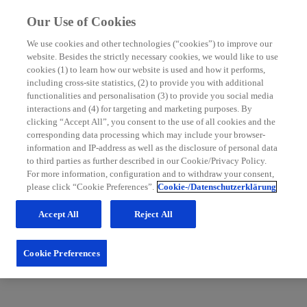
Our Use of Cookies
We use cookies and other technologies (“cookies”) to improve our
website. Besides the strictly necessary cookies, we would like to use
MS Nurse Bereich
cookies (1) to learn how our website is used and how it performs,
including cross-site statistics, (2) to provide you with additional
Mit grundlegenden Informationen zur Multiplen Sklerose
functionalities and personalisation (3) to provide you social media
sowie hilfreichen Tipps für die Patientenbetreuung möchten
interactions and (4) for targeting and marketing purposes. By
wir Sie in Ihrem Praxisalltag unterstützen. Schauen Sie
clicking “Accept All”, you consent to the use of all cookies and the
regelmäßig im MS Nurse Bereich vorbei: Wir erweitern
corresponding data processing which may include your browser-
unsere Inhalte und Services stetig für Sie.
information and IP-address as well as the disclosure of personal data
to third parties as further described in our Cookie/Privacy Policy.
Zum Nurse Bereich
For more information, configuration and to withdraw your consent,
please click “Cookie Preferences”.
Cookie-/Datenschutzerklärung
Accept All
Reject All
Cookie Preferences
Fachportal für medizinische