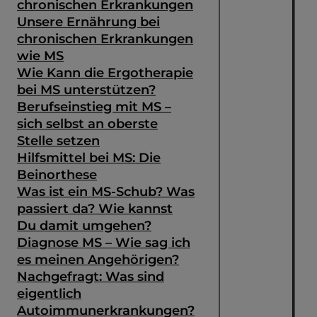
chronischen Erkrankungen
Unsere Ernährung bei
chronischen Erkrankungen
wie MS
Wie Kann die Ergotherapie
bei MS unterstützen?
Berufseinstieg mit MS –
sich selbst an oberste
Stelle setzen
Hilfsmittel bei MS: Die
Beinorthese
Was ist ein MS-Schub? Was
passiert da? Wie kannst
Du damit umgehen?
Diagnose MS – Wie sag ich
es meinen Angehörigen?
Nachgefragt: Was sind
eigentlich
Autoimmunerkrankungen?