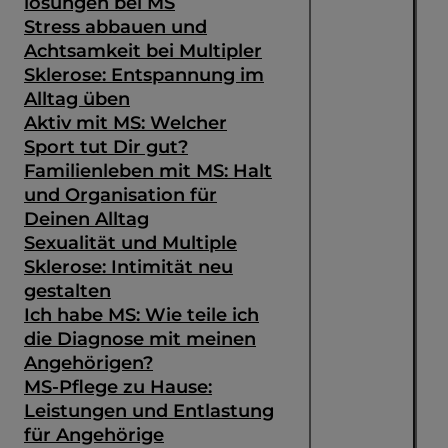
lösungen bei MS
Stress abbauen und
Achtsamkeit bei Multipler
Sklerose: Entspannung im
Alltag üben
Aktiv mit MS: Welcher
Sport tut Dir gut?
Familienleben mit MS: Halt
und Organisation für
Deinen Alltag
Sexualität und Multiple
Sklerose: Intimität neu
gestalten
Ich habe MS: Wie teile ich
die Diagnose mit meinen
Angehörigen?
MS-Pflege zu Hause:
Leistungen und Entlastung
für Angehörige