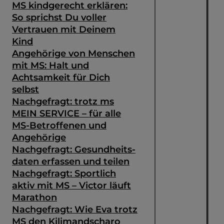
MS kindgerecht erklären:
So sprichst Du voller
Vertrauen mit Deinem
Kind
Angehörige von Menschen
mit MS: Halt und
Achtsamkeit für Dich
selbst
Nachgefragt: trotz ms
MEIN SERVICE – für alle
MS-Betroffenen und
Angehörige
Nachgefragt: Gesundheits­
daten erfassen und teilen
Nachgefragt: Sportlich
aktiv mit MS – Victor läuft
Marathon
Nachgefragt: Wie Eva trotz
MS den Kilimandscharo