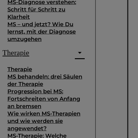
MS-Diagnose verstehen:
Schritt für Schritt zu
Klarheit
MS – und jetzt? Wie Du
lernst, mit der Diagnose
umzugehen
Therapie
Therapie
MS behandeln: drei Säulen
der Therapie
Progression bei MS:
Fortschreiten von Anfang
an bremsen
Wie wirken MS-Therapien
und wie werden sie
angewendet?
MS-Therapie: Welche