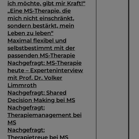
ich möchte, gibt mir Kraft!“
„Eine MS-Therapie, die
mich nicht einschränkt,
sondern bestärkt, mein
Leben zu leben“
Maximal flexibel und
selbstbestimmt mit der
passenden MS-Therapie
Nachgefragt: MS-Therapie
heute – Experteninterview
mit Prof. Dr. Volker
Limmroth
Nachgefragt: Shared
Decision Making bei MS
Suche
Nachgefragt:
Therapiemanagement bei
MS
Nachgefragt:
Therapietreue bei MS