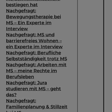
bestiegen hat
Nachgefragt:
Bewegungstherapie bei
MS – Ein Experte im
Interview
Nachgefragt: MS und
barrierefreies Wohnen –
ein Experte im Interview
Nachgefragt: Berufliche
Selbstständigkeit trotz MS
Nachgefragt: Arbeiten mit
MS – meine Rechte im
Berufsleben
Nachgefragt: Jura
studieren mit MS – geht
das?
Nachgefragt:
Familienplanung & Stillzeit