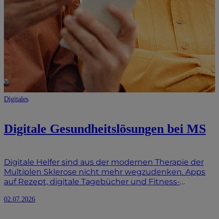
Digitales
Digitale Gesundheits­lösungen bei MS
Digitale Helfer sind aus der modernen Therapie der
Multiplen Sklerose nicht mehr wegzudenken. Apps
auf Rezept, digitale Tagebücher und Fitness-
Armbänder helfen Dir dabei, Deine Symptome zu
02.07.2026
dokumentieren und den Krankheitsverlauf besser zu
verstehen. In diesem Artikel erfährst Du, wie Du diese