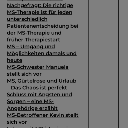
Nachgefragt: Die richtige
MS-Therapie ist für jeden
unterschiedlich
Patientenentscheidung bei
der MS-Therapie und
früher Therapiestart
MS – Umgang und
Möglichkeiten damals und
heute
MS-Schwester Manuela
stellt sich vor
MS, Gürtelrose und Urlaub
– Das Chaos ist perfekt
Schluss mit Ängsten und
Sorgen – eine MS-
Angehörige erzählt
MS-Betroffener Kevin stellt
sich vor