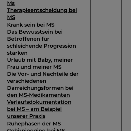
Ms
Therapieentscheidung bei
MS
Krank sein bei MS
Das Bewusstsein bei
Betroffenen für
schleichende Progression
stärken
Urlaub mit Baby, meiner
Frau und meiner MS
Die Vor- und Nachteile der
verschiedenen
Darreichungsformen bei
den MS-Medikamenten
Verlaufsdokumentation
bei MS – am Beispiel
unserer Praxis
Ruhephasen der MS
Gehirnjogging bei MS –